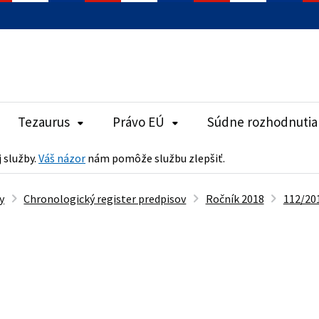
Tezaurus
Právo EÚ
Súdne rozhodnutia
j služby.
Váš názor
nám pomôže službu zlepšiť.
y
Chronologický register predpisov
Ročník 2018
112/201