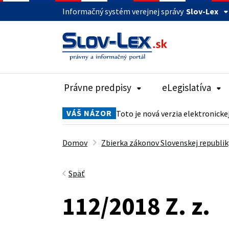
Informačný systém verejnej správy
Slov-Lex
Právne predpisy
eLegislatíva
VÁŠ NÁZOR
Toto je nová verzia elektronicke
Domov
Zbierka zákonov Slovenskej republik
Späť
112/2018 Z. z.