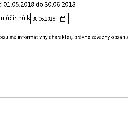
d 01.05.2018 do 30.06.2018
su účinnú k
su má informatívny charakter, právne záväzný obsah 
sociálnych podnikoch a o zmene a doplnení niektorých
tva práce, sociálnych vecí a rodiny Slovenskej republiky
ia zákona č. 112/2018 Z. z. o sociálnej ekonomike a soc
niektorých zákonov upravujúce servisné poukážky