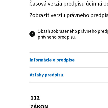
Časová verzia predpisu účinná o
Zobraziť verziu právneho predpi
Obsah zobrazeného právneho predpi
právneho predpisu.
Informácie o predpise
Číslo predpisu:
112/2018 Z. z.
Vzťahy predpisu
Názov:
Zákon o sociálnej ekonomike a 
Vykonávacie predpisy
Typ:
Zákon
115/2019 Z. z.
Vyhláška Ministers
112
Predpis mení
niektoré ustanoven
Dátum schválenia:
13.03.2018
ZÁKON
zmene a doplnení 