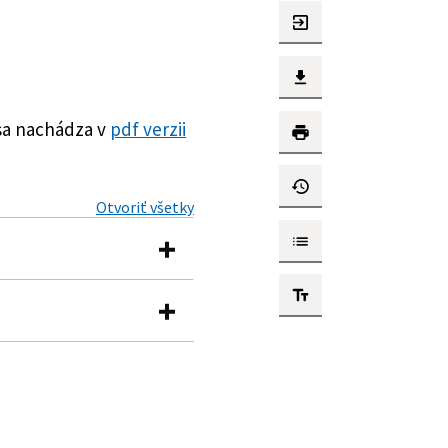
sa nachádza v
pdf verzii
Otvoriť všetky
 zákonov
, ktorou sa vykonávajú
iálnych podnikoch a o