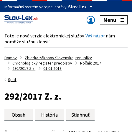
Slov-Lex
Informačný systém verejnej správy
Menu
Toto je nová verzia elektronickej služby.
Váš názor
nám
pomôže službu zlepšiť.
Domov
Zbierka zákonov Slovenskej republiky
Chronologický register predpisov
Ročník 2017
292/2017 Z.z.
01.01.2018
Späť
292/2017 Z. z.