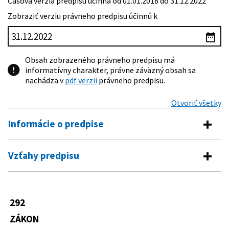
Časová verzia predpisu účinná od 01.01.2018 do 31.12.2022
Zobraziť verziu právneho predpisu účinnú k
Obsah zobrazeného právneho predpisu má
informatívny charakter, právne záväzný obsah sa
nachádza v
pdf verzii
právneho predpisu.
Otvoriť všetky
Informácie o predpise
Číslo predpisu:
292/2017 Z. z.
Vzťahy predpisu
Názov:
Zákon, ktorým sa mení a dopĺňa zákon č. 79/2015 Z.
Predpis mení
z. o odpadoch a o zmene a doplnení niektorých
zákonov v znení neskorších predpisov a ktorým sa
455/1991 Zb.
Zákon o živnostenskom podnikaní
menia a dopĺňajú niektoré zákony
292
(živnostenský zákon)
Typ:
Zákon
ZÁKON
145/1995 Z. z.
Zákon Národnej rady Slovenskej
republiky o správnych poplatkoch