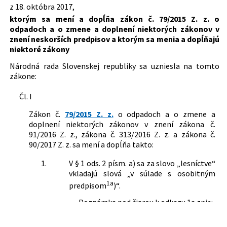
Dátum schválenia:
18.10.2017
z 18. októbra 2017,
582/2004 Z. z.
Zákon o miestnych daniach a
ktorým sa mení a dopĺňa zákon č. 79/2015 Z. z. o
Dátum vyhlásenia:
29.11.2017
miestnom poplatku za komunálne
odpadoch a o zmene a doplnení niektorých zákonov v
odpady a drobné stavebné odpady
Dátum účinnosti od:
01.01.2018
znení neskorších predpisov a ktorým sa menia a dopĺňajú
587/2004 Z. z.
Zákon o Environmentálnom fonde a o
niektoré zákony
zmene a doplnení niektorých zákonov
Dátum účinnosti do:
31.12.2022
355/2007 Z. z.
Zákon o ochrane, podpore a rozvoji
Národná rada Slovenskej republiky sa uzniesla na tomto
Autor:
Národná rada Slovenskej republiky
verejného zdravia a o zmene a doplnení
zákone:
niektorých zákonov
Právna oblasť:
Rozpočtové právo
569/2007 Z. z.
Zákon o geologických prácach
Čl. I
Odpadové hospodárstvo
(geologický zákon)
Životné prostredie
Zákon č.
79/2015 Z. z.
o odpadoch a o zmene a
7/2010 Z. z.
Zákon o ochrane pred povodňami
Živnostenské podnikanie
doplnení niektorých zákonov v znení zákona č.
39/2013 Z. z.
Zákon o integrovanej prevencii a
Miestne poplatky
91/2016 Z. z., zákona č. 313/2016 Z. z. a zákona č.
kontrole znečisťovania životného
Správne poplatky
90/2017 Z. z. sa mení a dopĺňa takto:
prostredia a o zmene a doplnení
niektorých zákonov
1.
V § 1 ods. 2 písm. a) sa za slovo „lesníctve“
79/2015 Z. z.
Zákon o odpadoch a o zmene a
vkladajú slová „v súlade s osobitným
doplnení niektorých zákonov
1a
predpisom
)“.
Poznámka pod čiarou k odkazu 1a znie: