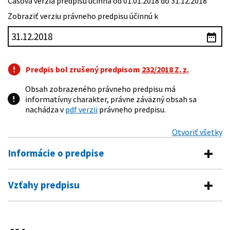
Časová verzia predpisu účinná od 01.01.2018 do 31.12.2018
Zobraziť verziu právneho predpisu účinnú k
Predpis bol zrušený predpisom
232/2018 Z. z.
Obsah zobrazeného právneho predpisu má
informatívny charakter, právne záväzný obsah sa
nachádza v
pdf verzii
právneho predpisu.
Otvoriť všetky
Informácie o predpise
Číslo predpisu:
234/2017 Z. z.
Vzťahy predpisu
Názov:
Opatrenie Ministerstva práce, sociálnych vecí a
Predpis vykonáva
rodiny Slovenskej republiky o úprave súm prídavku
na dieťa a príplatku k prídavku na dieťa
600/2003 Z. z.
Zákon o prídavku na dieťa a o zmene a