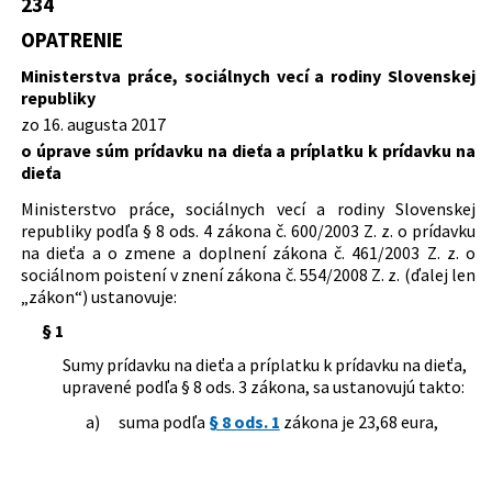
234
Predpis ruší
Typ:
Opatrenie
doplnení zákona č. 461/2003 Z. z. o
sociálnom poistení
OPATRENIE
Dátum schválenia:
16.08.2017
450/2013 Z. z.
Opatrenie Ministerstva práce,
Predpis je zrušený
sociálnych vecí a rodiny Slovenskej
Ministerstva práce, sociálnych vecí a rodiny Slovenskej
Dátum vyhlásenia:
03.10.2017
republiky o úprave súm prídavku na
republiky
232/2018 Z. z.
Opatrenie Ministerstva práce,
dieťa a príplatku k prídavku na dieťa
Dátum účinnosti od:
01.01.2018
zo 16. augusta 2017
sociálnych vecí a rodiny Slovenskej
o úprave súm prídavku na dieťa a príplatku k prídavku na
republiky o úprave súm prídavku na
Dátum účinnosti do:
31.12.2018
dieťa
dieťa a príplatku k prídavku na dieťa
Autor:
Ministerstvo práce, sociálnych vecí a rodiny
Ministerstvo práce, sociálnych vecí a rodiny Slovenskej
Slovenskej republiky
republiky podľa § 8 ods. 4 zákona č. 600/2003 Z. z. o prídavku
Právna oblasť:
Rodinné právo
na dieťa a o zmene a doplnení zákona č. 461/2003 Z. z. o
Právo sociálneho zabezpečenia
sociálnom poistení v znení zákona č. 554/2008 Z. z. (ďalej len
„zákon“) ustanovuje:
§ 1
Sumy prídavku na dieťa a príplatku k prídavku na dieťa,
upravené podľa § 8 ods. 3 zákona, sa ustanovujú takto:
a)
suma podľa
§ 8 ods. 1
zákona je 23,68 eura,
b)
suma podľa
§ 8 ods. 2
zákona je 11,10 eura.