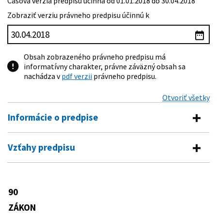
Časová verzia predpisu účinná od 01.01.2018 do 30.04.2018
Zobraziť verziu právneho predpisu účinnú k
Obsah zobrazeného právneho predpisu má
informatívny charakter, právne záväzný obsah sa
nachádza v
pdf verzii
právneho predpisu.
Otvoriť všetky
Informácie o predpise
Číslo predpisu:
90/2016 Z. z.
Vzťahy predpisu
Názov:
Zákon o úveroch na bývanie a o zmene a doplnení
Vykonávacie predpisy
niektorých zákonov
Typ:
Zákon
373/2016 Z. z.
Oznámenie Národnej banky Slovenska
90
Predpis mení
o vydaní opatrenia z 13. decembra 2016
Dátum schválenia:
09.12.2015
č. 10/2016, ktorým sa ustanovujú
ZÁKON
310/1992 Zb.
Zákon Slovenskej národnej rady o
podrobnosti o posúdení schopnosti
Dátum vyhlásenia:
25.02.2016