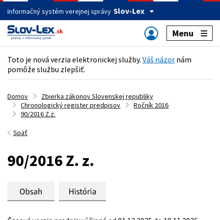
Slov-Lex
Informačný systém verejnej správy
Menu
Toto je nová verzia elektronickej služby.
Váš názor
nám
pomôže službu zlepšiť.
Domov
Zbierka zákonov Slovenskej republiky
Chronologický register predpisov
Ročník 2016
90/2016 Z.z.
Späť
90/2016 Z. z.