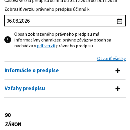
Časová verzia predpisu účinná od 01.12.2025 do 19.11.2026
Zobraziť verziu právneho predpisu účinnú k
Obsah zobrazeného právneho predpisu má
informatívny charakter, právne záväzný obsah sa
nachádza v
pdf verzii
právneho predpisu.
Otvoriť všetky
Informácie o predpise
Číslo predpisu:
90/2016 Z. z.
Vzťahy predpisu
Názov:
Zákon o úveroch na bývanie a o zmene a doplnení
Vykonávacie predpisy
niektorých zákonov
Typ:
Zákon
373/2016 Z. z.
Oznámenie Národnej banky Slovenska
90
Predpis mení
o vydaní opatrenia z 13. decembra 2016
Dátum schválenia:
09.12.2015
č. 10/2016, ktorým sa ustanovujú
ZÁKON
310/1992 Zb.
Zákon Slovenskej národnej rady o
podrobnosti o posúdení schopnosti
Dátum vyhlásenia:
25.02.2016