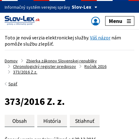
Slov-Lex
Informačný systém verejnej správy
Menu
Toto je nová verzia elektronickej služby.
Váš názor
nám
pomôže službu zlepšiť.
Domov
Zbierka zákonov Slovenskej republiky
Chronologický register predpisov
Ročník 2016
373/2016 Z.z.
Späť
373/2016 Z. z.