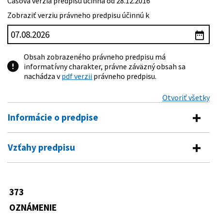
Časová verzia predpisu účinná od 28.12.2016
Zobraziť verziu právneho predpisu účinnú k
Obsah zobrazeného právneho predpisu má
informatívny charakter, právne záväzný obsah sa
nachádza v
pdf verzii
právneho predpisu.
Otvoriť všetky
Informácie o predpise
Číslo predpisu:
373/2016 Z. z.
Vzťahy predpisu
Názov:
Oznámenie Národnej banky Slovenska o vydaní
Predpis vykonáva
opatrenia z 13. decembra 2016 č. 10/2016, ktorým sa
ustanovujú podrobnosti o posúdení schopnosti
90/2016 Z. z.
Zákon o úveroch na bývanie a o zmene a
spotrebiteľa splácať úver na bývanie
373
doplnení niektorých zákonov
Typ:
Oznámenie
OZNÁMENIE