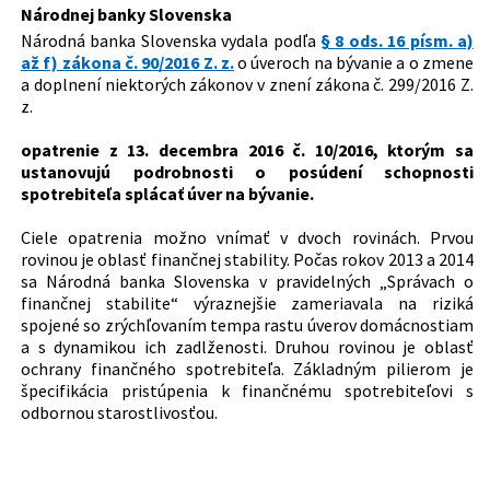
Dátum vyhlásenia:
28.12.2016
Národnej banky Slovenska
Národná banka Slovenska vydala podľa
§ 8 ods. 16 písm. a)
Dátum účinnosti od:
28.12.2016
až f) zákona č. 90/2016 Z. z.
o úveroch na bývanie a o zmene
Autor:
Národná banka Slovenska
a doplnení niektorých zákonov v znení zákona č. 299/2016 Z.
z.
Právna oblasť:
Bankovníctvo a peňažníctvo
opatrenie z 13. decembra 2016 č. 10/2016, ktorým sa
ustanovujú podrobnosti o posúdení schopnosti
spotrebiteľa splácať úver na bývanie.
Ciele opatrenia možno vnímať v dvoch rovinách. Prvou
rovinou je oblasť finančnej stability. Počas rokov 2013 a 2014
sa Národná banka Slovenska v pravidelných „Správach o
finančnej stabilite“ výraznejšie zameriavala na riziká
spojené so zrýchľovaním tempa rastu úverov domácnostiam
a s dynamikou ich zadlženosti. Druhou rovinou je oblasť
ochrany finančného spotrebiteľa. Základným pilierom je
špecifikácia pristúpenia k finančnému spotrebiteľovi s
odbornou starostlivosťou.
Opatrenie nadobúda účinnosť 1. januára 2017 okrem
ustanovení § 2 ods. 4 až 12, § 3 ods. 2 písm. d) a § 5 ods. 3,