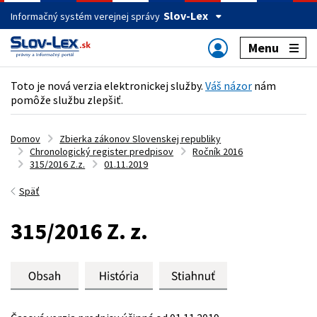
Slov-Lex
Informačný systém verejnej správy
Menu
Toto je nová verzia elektronickej služby.
Váš názor
nám
pomôže službu zlepšiť.
Domov
Zbierka zákonov Slovenskej republiky
Chronologický register predpisov
Ročník 2016
315/2016 Z.z.
01.11.2019
Späť
315/2016 Z. z.