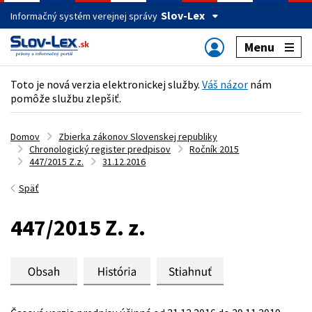
Slov-Lex
Informačný systém verejnej správy
Menu
Toto je nová verzia elektronickej služby.
Váš názor
nám
pomôže službu zlepšiť.
Domov
Zbierka zákonov Slovenskej republiky
Chronologický register predpisov
Ročník 2015
447/2015 Z.z.
31.12.2016
Späť
447/2015 Z. z.