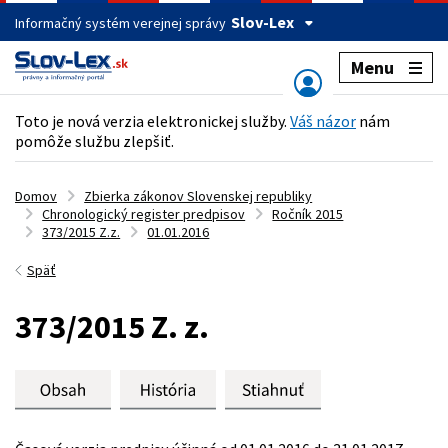
Slov-Lex
Informačný systém verejnej správy
Menu
Toto je nová verzia elektronickej služby.
Váš názor
nám
pomôže službu zlepšiť.
Domov
Zbierka zákonov Slovenskej republiky
Chronologický register predpisov
Ročník 2015
373/2015 Z.z.
01.01.2016
Späť
373/2015 Z. z.