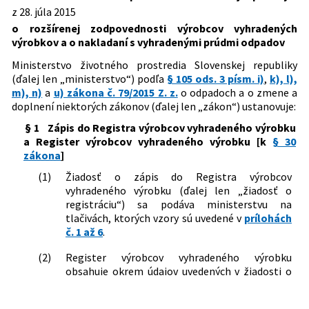
sa mení a dopĺňa vyhláška Ministerstva
z 28. júla 2015
Dátum vyhlásenia:
12.12.2015
125/2004 Z. z.
Vyhláška Ministerstva životného
životného prostredia Slovenskej
o rozšírenej zodpovednosti výrobcov vyhradených
prostredia Slovenskej republiky, ktorou
republiky č. 373/2015 Z. z. o rozšírenej
Dátum účinnosti od:
01.01.2016
výrobkov a o nakladaní s vyhradenými prúdmi odpadov
sa ustanovujú podrobnosti o
zodpovednosti výrobcov vyhradených
spracúvaní starých vozidiel a o
Dátum účinnosti do:
31.01.2017
výrobkov a o nakladaní s vyhradenými
Ministerstvo životného prostredia Slovenskej republiky
niektorých požiadavkách na výrobu
prúdmi odpadov
(ďalej len „ministerstvo“) podľa
§ 105 ods. 3 písm. i)
,
k), l),
Autor:
Ministerstvo životného prostredia Slovenskej
vozidiel
324/2017 Z. z.
Vyhláška Ministerstva životného
m), n)
a
u) zákona č. 79/2015 Z. z.
o odpadoch a o zmene a
republiky
315/2010 Z. z.
Vyhláška Ministerstva životného
prostredia Slovenskej republiky, ktorou
doplnení niektorých zákonov (ďalej len „zákon“) ustanovuje:
prostredia Slovenskej republiky o
sa mení a dopĺňa vyhláška Ministerstva
Právna oblasť:
Odpady, nakladanie s odpadmi
§ 1
Zápis do Registra výrobcov vyhradeného výrobku
nakladaní s elektrozariadeniami a s
životného prostredia Slovenskej
a Register výrobcov vyhradeného výrobku [k
§ 30
Nachádza sa v čiastke:
101/2015
elektroodpadom
republiky č. 373/2015 Z. z. o rozšírenej
zákona
]
81/2011 Z. z.
Vyhláška Ministerstva životného
zodpovednosti výrobcov vyhradených
prostredia Slovenskej republiky o
výrobkov a o nakladaní s vyhradenými
(1)
Žiadosť o zápis do Registra výrobcov
zálohovaní obalov na nápoje
prúdmi odpadov v znení vyhlášky č.
vyhradeného výrobku (ďalej len „žiadosť o
91/2011 Z. z.
Vyhláška Ministerstva životného
14/2017 Z. z.
registráciu“) sa podáva ministerstvu na
prostredia Slovenskej republiky o
186/2018 Z. z.
Vyhláška Ministerstva životného
tlačivách, ktorých vzory sú uvedené v
prílohách
vykonaní niektorých ustanovení
prostredia Slovenskej republiky, ktorou
č. 1 až 6
.
zákona o obaloch
sa mení a dopĺňa vyhláška Ministerstva
(2)
Register výrobcov vyhradeného výrobku
životného prostredia Slovenskej
obsahuje okrem údajov uvedených v žiadosti o
republiky č. 373/2015 Z. z. o rozšírenej
registráciu
zodpovednosti výrobcov vyhradených
výrobkov a o nakladaní s vyhradenými
a)
registračné číslo,