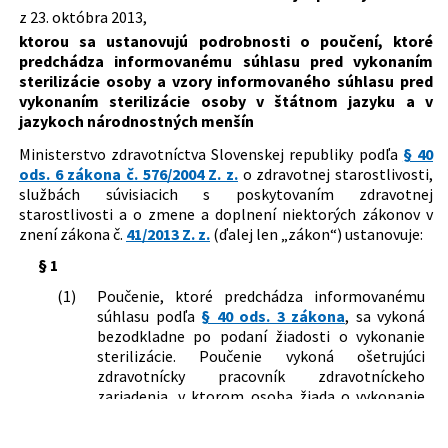
Typ:
Vyhláška
z 23. októbra 2013,
ktorou sa ustanovujú podrobnosti o poučení, ktoré
Dátum schválenia:
23.10.2013
predchádza informovanému súhlasu pred vykonaním
Dátum vyhlásenia:
13.03.2014
sterilizácie osoby a vzory informovaného súhlasu pred
vykonaním sterilizácie osoby v štátnom jazyku a v
Dátum účinnosti od:
01.04.2014
jazykoch národnostných menšín
Autor:
Ministerstvo zdravotníctva Slovenskej republiky
Ministerstvo zdravotníctva Slovenskej republiky podľa
§ 40
ods. 6 zákona č. 576/2004 Z. z.
o zdravotnej starostlivosti,
Právna oblasť:
Zdravotná a liečebná starostlivosť
službách súvisiacich s poskytovaním zdravotnej
Nachádza sa v čiastke:
19/2014
starostlivosti a o zmene a doplnení niektorých zákonov v
znení zákona č.
41/2013 Z. z.
(ďalej len „zákon“) ustanovuje:
§ 1
(1)
Poučenie, ktoré predchádza informovanému
súhlasu podľa
§ 40 ods. 3 zákona
, sa vykoná
bezodkladne po podaní žiadosti o vykonanie
sterilizácie. Poučenie vykoná ošetrujúci
zdravotnícky pracovník zdravotníckeho
zariadenia, v ktorom osoba žiada o vykonanie
sterilizácie, spôsobom ustanoveným v
§ 6 ods.
2 zákona
.