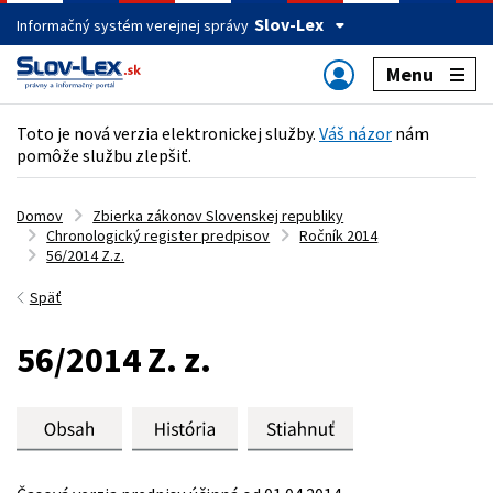
Slov-Lex
Informačný systém verejnej správy
Menu
Toto je nová verzia elektronickej služby.
Váš názor
nám
pomôže službu zlepšiť.
Domov
Zbierka zákonov Slovenskej republiky
Chronologický register predpisov
Ročník 2014
56/2014 Z.z.
Späť
56/2014 Z. z.