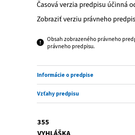
Časová verzia predpisu účinná o
Zobraziť verziu právneho predpi
Obsah zobrazeného právneho predpi
právneho predpisu.
Informácie o predpise
Číslo predpisu:
355/2014 Z. z.
Vzťahy predpisu
Názov:
Vyhláška Ministerstva spravodliv
Predpis vykonáva
Typ:
Vyhláška
233/1995 Z. z.
Zákon Národnej ra
355
Predpis je menený
poriadok) a o zme
Dátum schválenia:
10.12.2014
VYHLÁŠKA