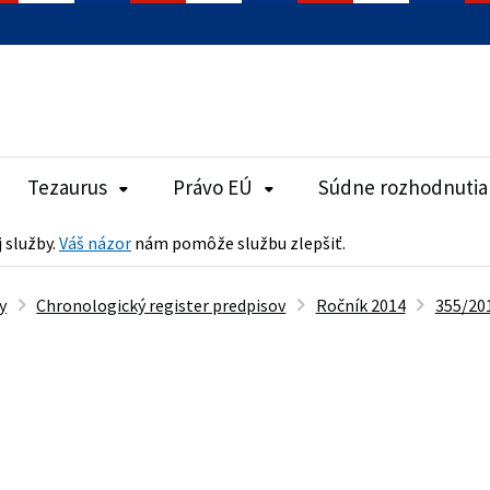
Tezaurus
Právo EÚ
Súdne rozhodnutia
j služby.
Váš názor
nám pomôže službu zlepšiť.
y
Chronologický register predpisov
Ročník 2014
355/201