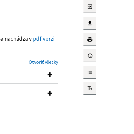
sa nachádza v
pdf verzii
Otvoriť všetky
čnej činnosti (Exekučný