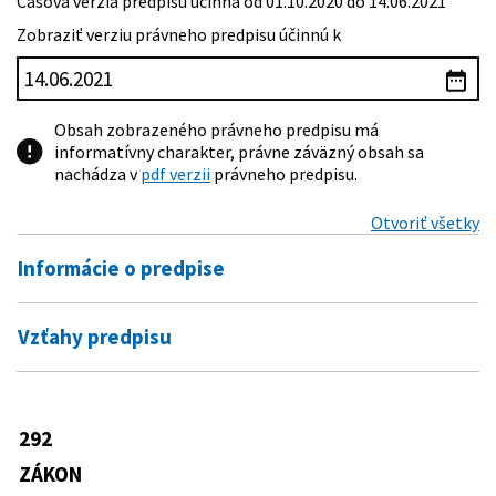
Časová verzia predpisu účinná od 01.10.2020 do 14.06.2021
Zobraziť verziu právneho predpisu účinnú k
Obsah zobrazeného právneho predpisu má
informatívny charakter, právne záväzný obsah sa
nachádza v
pdf verzii
právneho predpisu.
Otvoriť všetky
Informácie o predpise
Číslo predpisu:
292/2014 Z. z.
Vzťahy predpisu
Názov:
Zákon o príspevku poskytovanom z európskych
Vykonávacie predpisy
štrukturálnych a investičných fondov a o zmene a
doplnení niektorých zákonov
247/2016 Z. z.
Nariadenie Vlády Slovenskej republiky,
292
Predpis mení
Typ:
Zákon
ktorým sa ustanovuje systém
uplatňovania niektorých právomocí
ZÁKON
Dátum schválenia:
17.09.2014
502/2001 Z. z.
Zákon o finančnej kontrole a
Úradu podpredsedu vlády Slovenskej