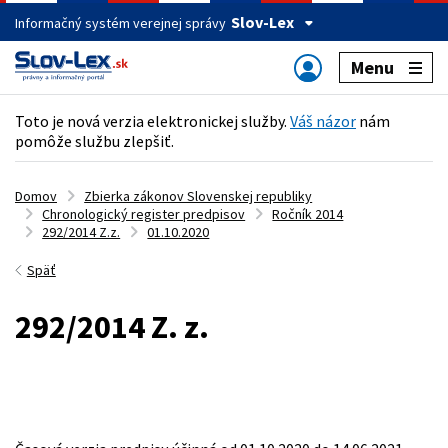
Slov-Lex
Informačný systém verejnej správy
Menu
Toto je nová verzia elektronickej služby.
Váš názor
nám
pomôže službu zlepšiť.
Domov
Zbierka zákonov Slovenskej republiky
Chronologický register predpisov
Ročník 2014
292/2014 Z.z.
01.10.2020
Späť
292/2014 Z. z.