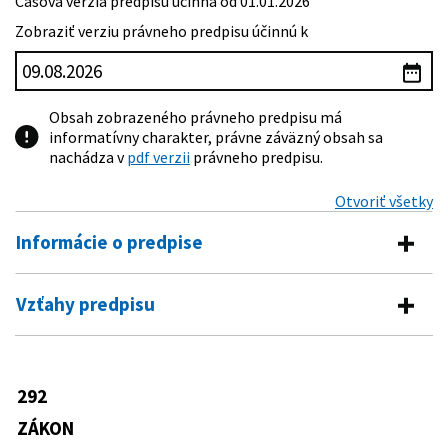
Časová verzia predpisu účinná od 01.01.2026
Zobraziť verziu právneho predpisu účinnú k
Obsah zobrazeného právneho predpisu má
informatívny charakter, právne záväzný obsah sa
nachádza v
pdf verzii
právneho predpisu.
Otvoriť všetky
Informácie o predpise
Číslo predpisu:
292/2014 Z. z.
Vzťahy predpisu
Názov:
Zákon o príspevku poskytovanom z európskych
Vykonávacie predpisy
štrukturálnych a investičných fondov a o zmene a
doplnení niektorých zákonov
247/2016 Z. z.
Nariadenie Vlády Slovenskej republiky,
292
Predpis mení
Typ:
Zákon
ktorým sa ustanovuje systém
uplatňovania niektorých právomocí
ZÁKON
Dátum schválenia:
17.09.2014
502/2001 Z. z.
Zákon o finančnej kontrole a
Úradu podpredsedu vlády Slovenskej