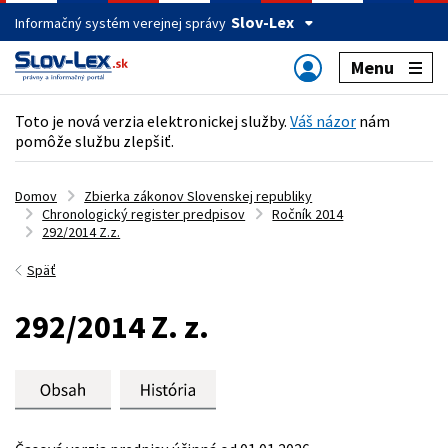
Slov-Lex
Informačný systém verejnej správy
Menu
Toto je nová verzia elektronickej služby.
Váš názor
nám
pomôže službu zlepšiť.
Domov
Zbierka zákonov Slovenskej republiky
Chronologický register predpisov
Ročník 2014
292/2014 Z.z.
Späť
292/2014 Z. z.