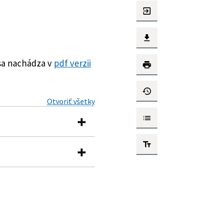
sa nachádza v
pdf verzii
Otvoriť všetky
známok určených na
chto kontrolných