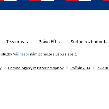
Tezaurus
Právo EÚ
Súdne rozhodnutia
j služby.
Váš názor
nám pomôže službu zlepšiť.
y
Chronologický register predpisov
Ročník 2014
256/201