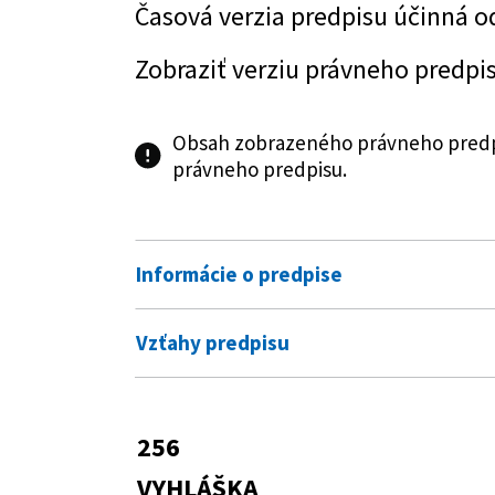
Časová verzia predpisu účinná o
Zobraziť verziu právneho predpi
Obsah zobrazeného právneho predpi
právneho predpisu.
Informácie o predpise
Číslo predpisu:
256/2014 Z. z.
Vzťahy predpisu
Názov:
Vyhláška Ministerstva financií
Predpis vykonáva
označovanie spotrebiteľského b
známkach
530/2011 Z. z.
Zákon o spotrebne
256
Predpis je menený
Typ:
Vyhláška
VYHLÁŠKA