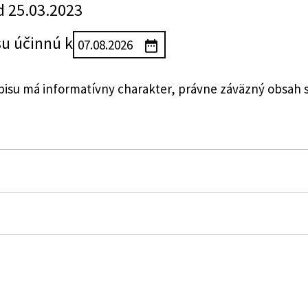
d 25.03.2023
su účinnú k
su má informatívny charakter, právne záväzný obsah 
 Slovenskej republiky o označovaní balení kontrolných 
alenia liehu a o oznamovaní a zverejňovaní údajov o tý
j dani z alkoholických nápojov