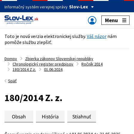
Slov-Lex
Informačný systém verejnej správy
Menu
Toto je nová verzia elektronickej služby.
Váš názor
nám
pomôže službu zlepšiť.
Domov
Zbierka zákonov Slovenskej republiky
Chronologický register predpisov
Ročník 2014
180/2014 Z.z.
01.06.2024
Späť
180/2014 Z. z.