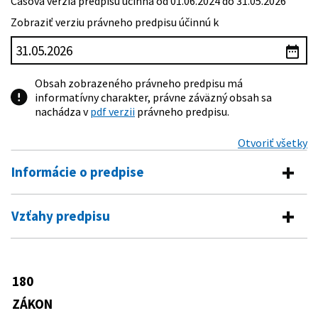
Časová verzia predpisu účinná od 01.06.2024 do 31.05.2026
Zobraziť verziu právneho predpisu účinnú k
Obsah zobrazeného právneho predpisu má
informatívny charakter, právne záväzný obsah sa
nachádza v
pdf verzii
právneho predpisu.
Otvoriť všetky
Informácie o predpise
Číslo predpisu:
180/2014 Z. z.
Vzťahy predpisu
Názov:
Zákon o podmienkach výkonu volebného práva a o
Vykonávacie predpisy
zmene a doplnení niektorých zákonov
Typ:
Zákon
190/2015 Z. z.
Vyhláška Ministerstva vnútra
180
Predpis mení
Slovenskej republiky o výške odmeny a
Dátum schválenia:
29.05.2014
podrobnostiach o úhrade odmeny
ZÁKON
99/1963 Zb.
Občiansky súdny poriadok
členov a zapisovateľov volebných
Dátum vyhlásenia:
26.06.2014