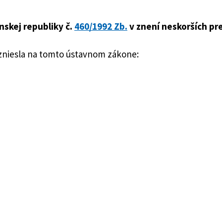
nskej republiky č.
460/1992 Zb.
v znení neskorších pr
iky
uzniesla na tomto ústavnom zákone:
kony
/1992 Zb.
v znení ústavného zákona č. 244/1998 Z. z.,
0/2001 Z. z., ústavného zákona č. 140/2004 Z. z., ústavné
 Z. z., ústavného zákona č. 92/2006 Z. z., ústavného záko
, ústavného zákona č. 356/2011 Z. z. a ústavného zákona
zväzok medzi mužom a ženou. Slovenská republika man
ru. Manželstvo, rodičovstvo a rodina sú pod ochranou 
distvých.“.