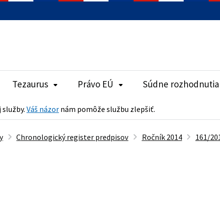
Tezaurus
Právo EÚ
Súdne rozhodnutia
j služby.
Váš názor
nám pomôže službu zlepšiť.
y
Chronologický register predpisov
Ročník 2014
161/201