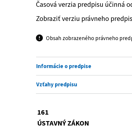
Časová verzia predpisu účinná o
Zobraziť verziu právneho predpi
Obsah zobrazeného právneho predpi
Informácie o predpise
Číslo predpisu:
161/2014 Z. z.
Vzťahy predpisu
Názov:
Ústavný zákon, ktorým sa mení a
Predpis mení
predpisov
460/1992 Zb.
Ústava Slovenskej 
161
Typ:
Ústavný zákon
Zobraziť graf vzťahov
ÚSTAVNÝ ZÁKON
Dátum schválenia:
04.06.2014