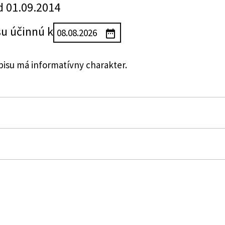
d 01.09.2014
su účinnú k
su má informatívny charakter.
 dopĺňa Ústava Slovenskej republiky č. 460/1992 Zb. v 
republiky