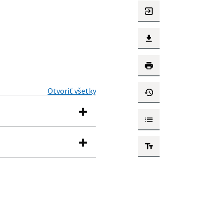
Otvoriť všetky
znení neskorších