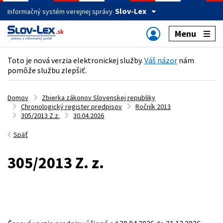
Slov-Lex
Informačný systém verejnej správy
Menu
Toto je nová verzia elektronickej služby.
Váš názor
nám
pomôže službu zlepšiť.
Domov
Zbierka zákonov Slovenskej republiky
Chronologický register predpisov
Ročník 2013
305/2013 Z.z.
30.04.2026
Späť
305/2013 Z. z.