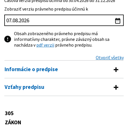
Časová verzia predpisu účinná od 30.04.2026 do 31.12.2026
Zobraziť verziu právneho predpisu účinnú k
Obsah zobrazeného právneho predpisu má
informatívny charakter, právne záväzný obsah sa
nachádza v
pdf verzii
právneho predpisu.
Otvoriť všetky
Informácie o predpise
Číslo predpisu:
305/2013 Z. z.
Vzťahy predpisu
Názov:
Zákon o elektronickej podobe výkonu pôsobnosti
Vykonávacie predpisy
orgánov verejnej moci a o zmene a doplnení
niektorých zákonov (zákon o e-Governmente)
8/2014 Z. z.
Vyhláška Úradu vlády Slovenskej
305
Predpis mení
Typ:
Zákon
republiky, ktorou sa vykonávajú
niektoré ustanovenia zákona o e-
ZÁKON
Dátum schválenia:
04.09.2013
540/2001 Z. z.
Zákon o štátnej štatistike
Governmente