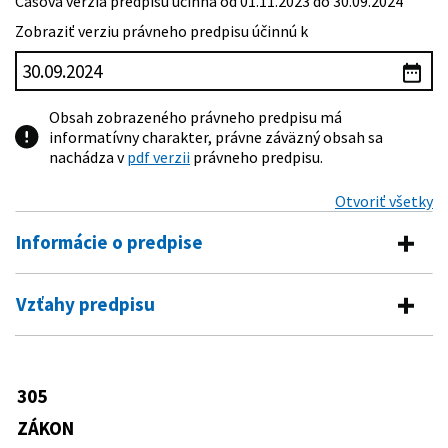
Časová verzia predpisu účinná od 01.11.2023 do 30.09.2024
Zobraziť verziu právneho predpisu účinnú k
Obsah zobrazeného právneho predpisu má
informatívny charakter, právne záväzný obsah sa
nachádza v
pdf verzii
právneho predpisu.
Otvoriť všetky
Informácie o predpise
Číslo predpisu:
305/2013 Z. z.
Vzťahy predpisu
Názov:
Zákon o elektronickej podobe výkonu pôsobnosti
Vykonávacie predpisy
orgánov verejnej moci a o zmene a doplnení
niektorých zákonov (zákon o e-Governmente)
8/2014 Z. z.
Vyhláška Úradu vlády Slovenskej
305
Predpis mení
Typ:
Zákon
republiky, ktorou sa vykonávajú
niektoré ustanovenia zákona o e-
ZÁKON
Dátum schválenia:
04.09.2013
540/2001 Z. z.
Zákon o štátnej štatistike
Governmente