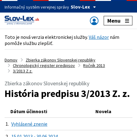
Slov-Lex
Informačný systém verejnej správy
Menu
Toto je nová verzia elektronickej služby.
Váš názor
nám
pomôže službu zlepšiť.
Domov
Zbierka zákonov Slovenskej republiky
Chronologický register predpisov
Ročník 2013
3/2013 Z.z.
Zbierka zákonov Slovenskej republiky
História predpisu 3/2013 Z. z.
Dátum účinnosti
Novela
1.
Vyhlásené znenie
2.
15.01.2013 - 30.06.2024