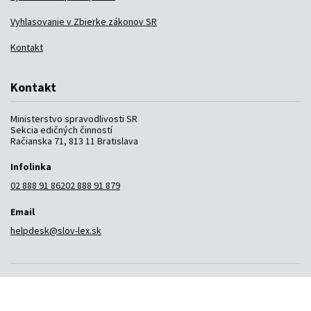
Vyhlasovanie v Zbierke zákonov SR
Kontakt
Kontakt
Ministerstvo spravodlivosti SR
Sekcia edičných činností
Račianska 71, 813 11 Bratislava
Infolinka
02 888 91 862
02 888 91 879
Email
helpdesk@slov-lex.sk
Prevádzkovateľom služby je Ministerstvo spravodlivosti
Slovenskej republiky.