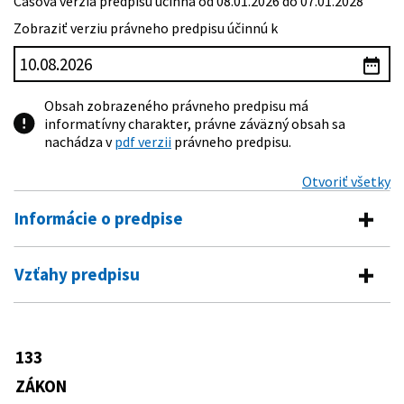
Časová verzia predpisu účinná od 08.01.2026 do 07.01.2028
Zobraziť verziu právneho predpisu účinnú k
Obsah zobrazeného právneho predpisu má
informatívny charakter, právne záväzný obsah sa
nachádza v
pdf verzii
právneho predpisu.
Otvoriť všetky
Informácie o predpise
Číslo predpisu:
133/2013 Z. z.
Vzťahy predpisu
Názov:
Zákon o stavebných výrobkoch a o zmene a
Vykonávacie predpisy
doplnení niektorých zákonov
Typ:
Zákon
162/2013 Z. z.
Vyhláška Ministerstva dopravy,
133
Predpis mení
výstavby a regionálneho rozvoja
Dátum schválenia:
15.05.2013
Slovenskej republiky, ktorou sa
ZÁKON
338/2000 Z. z.
Zákon o vnútrozemskej plavbe a o
ustanovuje zoznam skupín stavebných
Dátum vyhlásenia:
06.06.2013