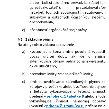
alebo riadi stacionárnu prevádzku (ďalej len
sa ustanovujú podrobnosti o vedení a
doplnení niektorých zákonov v znení
„prevádzkovateľ“), prevádzkovateľov
rozsahu evidencie na účely dane z
neskorších predpisov
lietadiel, lodných spoločností, regulovaných
emisných kvót
177/2018 Z. z.
Zákon o niektorých opatreniach na
subjektov a ostatných účastníkov systému
10/2013 Z. z.
Vyhláška Ministerstva životného
znižovanie administratívnej záťaže
obchodovania,
prostredia Slovenskej republiky, ktorou
využívaním informačných systémov
sa ustanovuje účel využitia výnosov z
c)
pôsobnosť orgánov štátnej správy.
verejnej správy a o zmene a doplnení
predaja kvót v dražbách
niektorých zákonov (zákon proti
§ 2
Základné pojmy
byrokracii)
Na účely tohto zákona sa rozumie
296/2019 Z. z.
Zákon, ktorým sa mení a dopĺňa zákon
č. 414/2012 Z. z. o obchodovaní s
a)
kvótou jedna tona emisie povolená vypustiť
emisnými kvótami a o zmene a
počas určitej doby; ak ide o emisie
doplnení niektorých zákonov v znení
skleníkových plynov, jedna tona ekvivalentu
neskorších predpisov
oxidu uhličitého,
535/2021 Z. z.
Zákon, ktorým sa mení a dopĺňa zákon
b)
prevodom kvóty zmena držiteľa kvóty,
č. 414/2012 Z. z. o obchodovaní s
emisnými kvótami a o zmene a
c)
emisiou uvoľňovanie skleníkových plynov zo
doplnení niektorých zákonov v znení
zdrojov v prevádzke alebo uvoľňovanie plynov
neskorších predpisov a ktorým sa mení
z lietadla vykonávajúceho leteckú činnosť
a dopĺňa zákon č. 587/2004 Z. z. o
uvedenú v
prílohe č. 1 tabuľke D
alebo z lode
Environmentálnom fonde a o zmene a
vykonávajúcej činnosť námornej dopravy
doplnení niektorých zákonov v znení
uvedenú v
prílohe č. 1 tabuľke C
, pričom ide o
neskorších predpisov