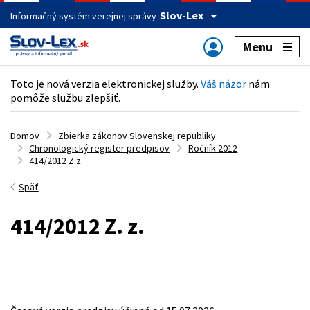
Slov-Lex
Informačný systém verejnej správy
Menu
Toto je nová verzia elektronickej služby.
Váš názor
nám
pomôže službu zlepšiť.
Domov
Zbierka zákonov Slovenskej republiky
Chronologický register predpisov
Ročník 2012
414/2012 Z.z.
Späť
414/2012 Z. z.