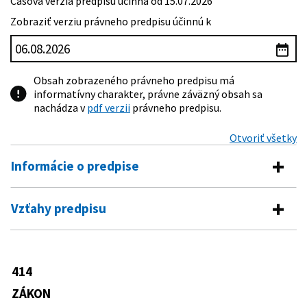
Časová verzia predpisu účinná od 15.07.2026
Zobraziť verziu právneho predpisu účinnú k
Obsah zobrazeného právneho predpisu má
informatívny charakter, právne záväzný obsah sa
nachádza v
pdf verzii
právneho predpisu.
Otvoriť všetky
Informácie o predpise
Číslo predpisu:
414/2012 Z. z.
Vzťahy predpisu
Názov:
Zákon o obchodovaní s emisnými kvótami a o
Vykonávacie predpisy
zmene a doplnení niektorých zákonov
Typ:
Zákon
10/2013 Z. z.
Vyhláška Ministerstva životného
414
Predpis mení
prostredia Slovenskej republiky, ktorou
Dátum schválenia:
28.11.2012
sa ustanovuje účel využitia výnosov z
ZÁKON
80/1997 Z. z.
Zákon o Exportno-importnej banke
predaja kvót v dražbách
Dátum vyhlásenia:
20.12.2012