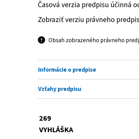
Časová verzia predpisu účinná o
Zobraziť verziu právneho predpi
Obsah zobrazeného právneho predpi
Informácie o predpise
Číslo predpisu:
269/2012 Z. z.
Vzťahy predpisu
Názov:
Vyhláška Ministerstva hospodár
Pre daný predpis neexistujú žiadne vzťa
prepočtu objemových jednotiek
plynu a spaľovacieho tepla ob
269
Typ:
Vyhláška
VYHLÁŠKA
Dátum schválenia:
24.08.2012