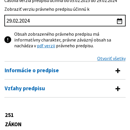
Časová verzia predpisu účinná od 05.02.2023 do 29.02.2024
Zobraziť verziu právneho predpisu účinnú k
Obsah zobrazeného právneho predpisu má
informatívny charakter, právne záväzný obsah sa
nachádza v
pdf verzii
právneho predpisu.
Otvoriť všetky
Informácie o predpise
Číslo predpisu:
251/2012 Z. z.
Vzťahy predpisu
Názov:
Zákon o energetike a o zmene a doplnení
Vykonávacie predpisy
niektorých zákonov
Typ:
Zákon
270/2012 Z. z.
Vyhláška Ministerstva hospodárstva
251
Predpis mení
Slovenskej republiky o odbornej
Dátum schválenia:
31.07.2012
spôsobilosti na podnikanie v
ZÁKON
455/1991 Zb.
Zákon o živnostenskom podnikaní
energetike
Dátum vyhlásenia:
31.08.2012