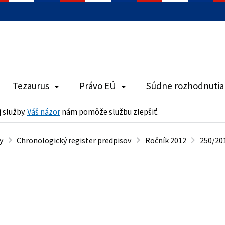
Tezaurus
Právo EÚ
Súdne rozhodnutia
j služby.
Váš názor
nám pomôže službu zlepšiť.
y
Chronologický register predpisov
Ročník 2012
250/201