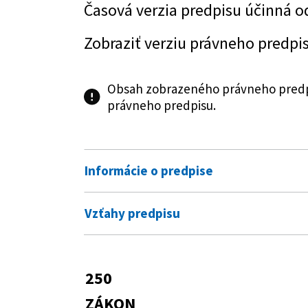
Časová verzia predpisu účinná o
Zobraziť verziu právneho predpi
Obsah zobrazeného právneho predpi
právneho predpisu.
Informácie o predpise
Číslo predpisu:
250/2012 Z. z.
Vzťahy predpisu
Názov:
Zákon o regulácii v sieťových o
Vykonávacie predpisy
Typ:
Zákon
283/2012 Z. z.
Vyhláška Úradu pre
250
Predpis je menený
dodávku elektrin
Dátum schválenia:
31.07.2012
ZÁKON