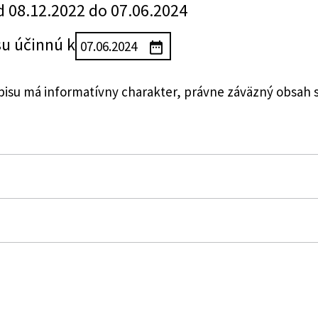
d 08.12.2022 do 07.06.2024
su účinnú k
su má informatívny charakter, právne záväzný obsah 
dvetviach
 reguláciu sieťových odvetví, ktorou sa ustanovuje ceno
y malému podniku