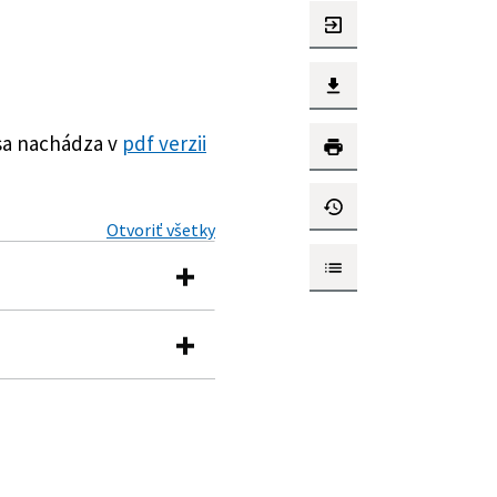
sa nachádza v
pdf verzii
Otvoriť všetky
vá regulácia za