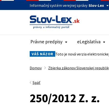
Informačný systém verejnej správy
Slov-Lex
Právne predpisy
eLegislatíva
VÁŠ NÁZOR
Toto je nová verzia elektronicke
Domov
Zbierka zákonov Slovenskej republik
Späť
250/2012 Z. z.