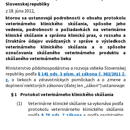
veterinárneho klinického skúšania a o spôsobe
Slovenskej republiky
označovania skúšaného veterinárneho produktu a
z 18. júna 2012,
skúšaného veterinárneho lieku
ktorou sa ustanovujú podrobnosti o obsahu protokolu
Typ:
Vyhláška
veterinárneho klinického skúšania, spôsobe jeho
vedenia, podrobnosti o požiadavkách na veterinárne
Dátum schválenia:
18.06.2012
klinické skúšanie a správnu klinickú prax, o rozsahu a
Dátum vyhlásenia:
05.07.2012
štruktúre údajov uvádzaných v správe o výsledkoch
veterinárneho klinického skúšania a o spôsobe
Dátum účinnosti od:
01.09.2012
označovania skúšaného veterinárneho produktu a
skúšaného veterinárneho lieku
Autor:
Ministerstvo pôdohospodárstva a rozvoja vidieka
Slovenskej republiky
Ministerstvo pôdohospodárstva a rozvoja vidieka Slovenskej
republiky podľa
§ 141 ods. 3 písm. a) zákona č. 362/2011 Z.
Právna oblasť:
Veterinárna starostlivosť
z.
o liekoch a zdravotníckych pomôckach a o zmene a
Nachádza sa v čiastke:
48/2012
doplnení niektorých zákonov (ďalej len „zákon“) ustanovuje:
§ 1
Protokol veterinárneho klinického skúšania
(1)
Veterinárne klinické skúšanie sa vykonáva podľa
protokolu veterinárneho klinického skúšania
podľa
§ 78 ods. 7 zákona
a podľa osobitného
1
predpisu.
)