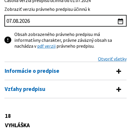
Časová verzia predpisu účinná od 01.07.2024
Zobraziť verziu právneho predpisu účinnú k
Obsah zobrazeného právneho predpisu má
informatívny charakter, právne záväzný obsah sa
nachádza v
pdf verzii
právneho predpisu.
Otvoriť všetky
Informácie o predpise
Číslo predpisu:
18/2012 Z. z.
Vzťahy predpisu
Názov:
Vyhláška Ministerstva pôdohospodárstva a rozvoja
Predpis vykonáva
vidieka Slovenskej republiky o identifikácii a
registrácii oviec a kôz
39/2007 Z. z.
Zákon o veterinárnej starostlivosti
18
Predpis je menený
Typ:
Vyhláška
VYHLÁŠKA
Dátum schválenia:
13.01.2012
49/2015 Z. z.
Vyhláška Ministerstva