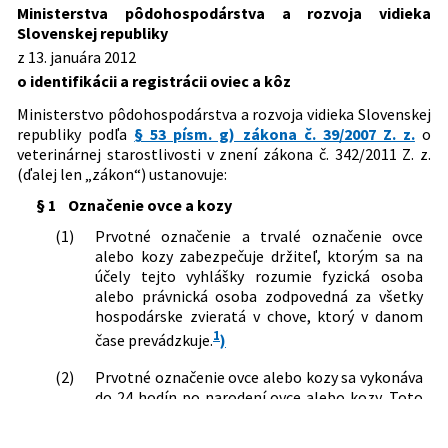
Predpis ruší
pôdohospodárstva a rozvoja vidieka
Ministerstva pôdohospodárstva a rozvoja vidieka
Dátum vyhlásenia:
26.01.2012
Slovenskej republiky, ktorou sa mení a
Slovenskej republiky
371/2007 Z. z.
Vyhláška Ministerstva
dopĺňa vyhláška Ministerstva
Dátum účinnosti od:
01.07.2024
z 13. januára 2012
pôdohospodárstva Slovenskej
pôdohospodárstva a rozvoja vidieka
o identifikácii a registrácii oviec a kôz
republiky, ktorou sa ustanovujú
Autor:
Ministerstvo pôdohospodárstva a rozvoja vidieka
Slovenskej republiky č. 18/2012 Z. z. o
podrobnosti o identifikácii a registrácii
Slovenskej republiky
identifikácii a registrácii oviec a kôz
Ministerstvo pôdohospodárstva a rozvoja vidieka Slovenskej
oviec a kôz
102/2017 Z. z.
Vyhláška Ministerstva
republiky podľa
§ 53 písm. g) zákona č. 39/2007 Z. z.
o
Právna oblasť:
Poľnohospodárstvo a potravinárstvo
pôdohospodárstva a rozvoja vidieka
veterinárnej starostlivosti v znení zákona č. 342/2011 Z. z.
Veterinárna starostlivosť
Slovenskej republiky, ktorou sa mení a
(ďalej len „zákon“) ustanovuje:
dopĺňa vyhláška Ministerstva
Nachádza sa v čiastke:
6/2012
§ 1
Označenie ovce a kozy
pôdohospodárstva a rozvoja vidieka
Slovenskej republiky č. 18/2012 Z. z. o
(1)
Prvotné označenie a trvalé označenie ovce
identifikácii a registrácii oviec a kôz v
alebo kozy zabezpečuje držiteľ, ktorým sa na
znení vyhlášky č. 49/2015 Z. z.
účely tejto vyhlášky rozumie fyzická osoba
308/2023 Z. z.
Vyhláška Ministerstva
alebo právnická osoba zodpovedná za všetky
pôdohospodárstva a rozvoja vidieka
hospodárske zvieratá v chove, ktorý v danom
Slovenskej republiky, ktorou sa mení
1
čase prevádzkuje.
)
vyhláška Ministerstva
pôdohospodárstva a rozvoja vidieka
(2)
Prvotné označenie ovce alebo kozy sa vykonáva
Slovenskej republiky č. 18/2012 Z. z. o
do 24 hodín po narodení ovce alebo kozy. Toto
identifikácii a registrácii oviec a kôz v
označenie je dočasné a umožňuje spoľahlivo
znení neskorších predpisov
určiť identitu ovce alebo kozy a jej matky.