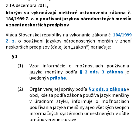
z 19. decembra 2011,
Dátum vyhlásenia:
30.12.2011
ktorým sa vykonávajú niektoré ustanovenia zákona č.
Dátum účinnosti od:
01.07.2012
184/1999 Z. z. o používaní jazykov národnostných menšín
v znení neskorších predpisov
Autor:
Vláda Slovenskej republiky
Vláda Slovenskej republiky na vykonanie zákona č.
184/1999
Právna oblasť:
Obyvateľstvo a občianstvo
Z. z.
o používaní jazykov národnostných menšín v znení
Nachádza sa v čiastke:
151/2011
neskorších predpisov (ďalej len „zákon“) nariaďuje:
§ 1
(1)
Vzor informácie o možnostiach používania
jazyka menšiny podľa
§ 2 ods. 3 zákona
je
uvedený v
prílohe
.
(2)
Orgán verejnej správy podľa
§ 2 ods. 3 zákona
v
obci, kde sa podľa zákona používa jazyk menšiny
v úradnom styku, informuje o možnostiach
používania jazyka menšiny aj vo všetkých svojich
informačných systémoch umiestnených v sídle
orgánu verejnej správy.
§ 2