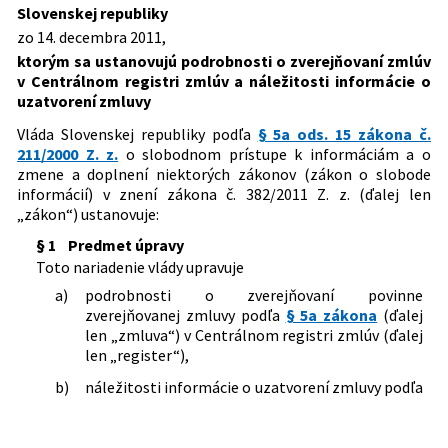
Dátum schválenia:
14.12.2011
ktorým sa mení a dopĺňa nariadenie
Slovenskej republiky
vlády Slovenskej republiky č. 498/2011 Z.
zo 14. decembra 2011,
Dátum vyhlásenia:
22.12.2011
z., ktorým sa ustanovujú podrobnosti o
ktorým sa ustanovujú podrobnosti o zverejňovaní zmlúv
zverejňovaní zmlúv v Centrálnom
Dátum účinnosti od:
01.04.2022
v Centrálnom registri zmlúv a náležitosti informácie o
registri zmlúv a náležitosti informácie o
uzatvorení zmluvy
Autor:
Vláda Slovenskej republiky
uzatvorení zmluvy
Vláda Slovenskej republiky podľa
§ 5a ods. 15 zákona č.
Právna oblasť:
Informácie a informačný systém
211/2000 Z. z.
o slobodnom prístupe k informáciám a o
Nachádza sa v čiastke:
146/2011
zmene a doplnení niektorých zákonov (zákon o slobode
informácií) v znení zákona č. 382/2011 Z. z. (ďalej len
„zákon“) ustanovuje:
§ 1
Predmet úpravy
Toto nariadenie vlády upravuje
a)
podrobnosti o zverejňovaní povinne
zverejňovanej zmluvy podľa
§ 5a zákona
(ďalej
len „zmluva“) v Centrálnom registri zmlúv (ďalej
len „register“),
b)
náležitosti informácie o uzatvorení zmluvy podľa
§ 5a ods. 3 zákona
(ďalej len „informácia“).
§ 2
Podrobnosti o zverejňovaní zmluvy v registri