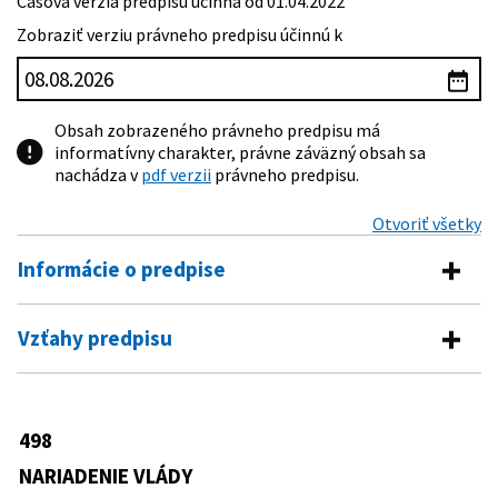
Časová verzia predpisu účinná od 01.04.2022
Zobraziť verziu právneho predpisu účinnú k
Obsah zobrazeného právneho predpisu má
informatívny charakter, právne záväzný obsah sa
nachádza v
pdf verzii
právneho predpisu.
Otvoriť všetky
Informácie o predpise
Číslo predpisu:
498/2011 Z. z.
Vzťahy predpisu
Názov:
Nariadenie vlády Slovenskej republiky, ktorým sa
Predpis vykonáva
ustanovujú podrobnosti o zverejňovaní zmlúv v
Centrálnom registri zmlúv a náležitosti informácie
211/2000 Z. z.
Zákon o slobodnom prístupe k
o uzatvorení zmluvy
498
Predpis je menený
informáciám a o zmene a doplnení
Typ:
Nariadenie vlády
niektorých zákonov (zákon o slobode
NARIADENIE VLÁDY
48/2022 Z. z.
Nariadenie vlády Slovenskej republiky,
informácií)