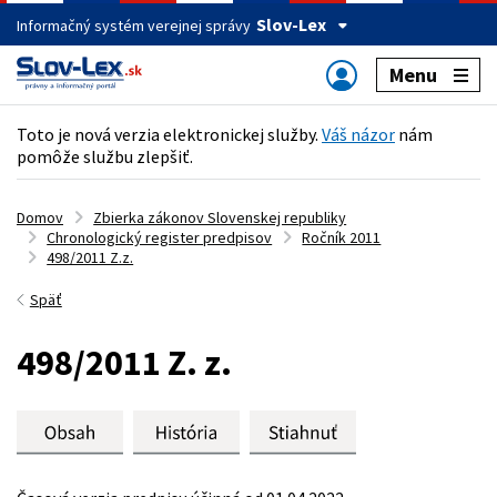
Slov-Lex
Informačný systém verejnej správy
Menu
Toto je nová verzia elektronickej služby.
Váš názor
nám
pomôže službu zlepšiť.
Domov
Zbierka zákonov Slovenskej republiky
Chronologický register predpisov
Ročník 2011
498/2011 Z.z.
Späť
498/2011 Z. z.