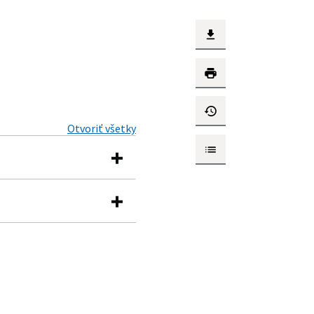
Otvoriť všetky
ne a doplnení niektorých
í niektorých zákonov