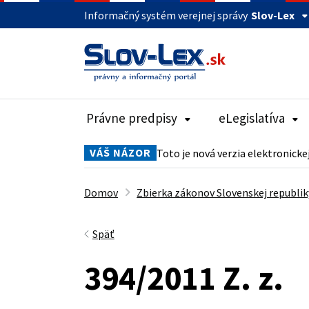
Informačný systém verejnej správy
Slov-Lex
Právne predpisy
eLegislatíva
VÁŠ NÁZOR
Toto je nová verzia elektronicke
Domov
Zbierka zákonov Slovenskej republik
Späť
394/2011 Z. z.