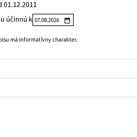
d 01.12.2011
su účinnú k
su má informatívny charakter.
 zákon č. 492/2009 Z. z. o platobných službách a o zme
011 Z. z. a ktorým sa menia a dopĺňajú niektoré zákony
 o zmene a doplnení niektorých zákonov
apieroch a investičných službách a o zmene a doplnen
papieroch)