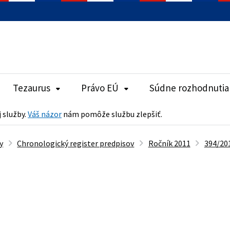
Tezaurus
Právo EÚ
Súdne rozhodnutia
j služby.
Váš názor
nám pomôže službu zlepšiť.
y
Chronologický register predpisov
Ročník 2011
394/201