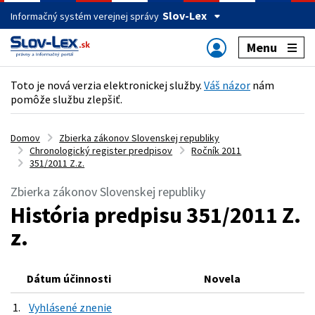
Slov-Lex
Informačný systém verejnej správy
Menu
Toto je nová verzia elektronickej služby.
Váš názor
nám
pomôže službu zlepšiť.
Domov
Zbierka zákonov Slovenskej republiky
Chronologický register predpisov
Ročník 2011
351/2011 Z.z.
Zbierka zákonov Slovenskej republiky
História predpisu 351/2011 Z.
z.
Dátum účinnosti
Novela
1.
Vyhlásené znenie