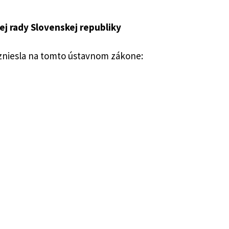
j rady Slovenskej republiky
iky
kony
uzniesla na tomto ústavnom zákone:
dy Slovenskej republiky zvolenej v roku 2010 sa sk
bliky.
skej republiky sa vykonajú 10. marca 2012.
nnosť dňom vyhlásenia.