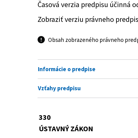
Časová verzia predpisu účinná o
Zobraziť verziu právneho predpi
Obsah zobrazeného právneho predpi
Informácie o predpise
Číslo predpisu:
330/2011 Z. z.
Vzťahy predpisu
Názov:
Ústavný zákon o skrátení voleb
Pre daný predpis neexistujú žiadne vzťa
Typ:
Ústavný zákon
330
Dátum schválenia:
13.10.2011
ÚSTAVNÝ ZÁKON
Dátum vyhlásenia:
18.10.2011