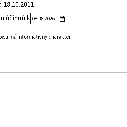
d 18.10.2011
su účinnú k
su má informatívny charakter.
ného obdobia Národnej rady Slovenskej republiky
hy.