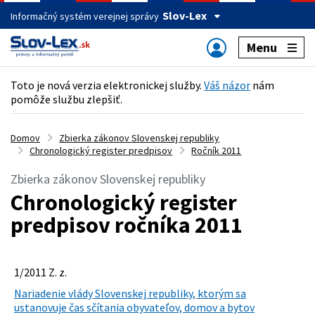
Slov-Lex
Informačný systém verejnej správy
Menu
Toto je nová verzia elektronickej služby.
Váš názor
nám
pomôže službu zlepšiť.
Domov
Zbierka zákonov Slovenskej republiky
Chronologický register predpisov
Ročník 2011
Zbierka zákonov Slovenskej republiky
Chronologický register
predpisov ročníka 2011
1/2011 Z. z.
Nariadenie vlády Slovenskej republiky, ktorým sa
ustanovuje čas sčítania obyvateľov, domov a bytov