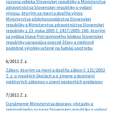
rozvoja vidieka Slovenskej republiky a Ministerstva
zdravotníctva Slovenskej republiky o vydaní
výnosu, ktorým sa mení a dopĺňa výnos
Ministerstva pôdohospodárstva Slovenskej
republiky a Ministerstva zdravotníctva Slovenskej
republiky z 23. mája 2005 č. 2417/2005-100, ktorým
sa vydáva hlava Potravinového kódexu Slovenskej
republiky upravujúca ovocné šťavy a niektoré
podobné výrobky určené na ľudskú spotrebu
6/2011 Z. z.
Zákon, ktorým sa mení a dopĺňa zákon č. 131/2002
Z. z. o vysokých školách a o zmene a doplnení
niektorých zákonov v znení neskorších predpisov
7/2011 Z. z.
Oznámenie Ministerstva dopravy, výstavby a
regionálneho rozvoja Slovenskej republiky o vydaní
opatrenia, ktorým sa ustanovujú kritériá
vyhodnocovania žiadostí o poskytnutie dotácie na
rozvoj bývania