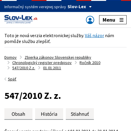
Slov-Lex
Informačný systém verejnej správy
Menu
Toto je nová verzia elektronickej služby.
Váš názor
nám
pomôže službu zlepšiť.
Domov
Zbierka zákonov Slovenskej republiky
Chronologický register predpisov
Ročník 2010
547/2010 Z.z.
01.01.2011
Späť
547/2010 Z. z.