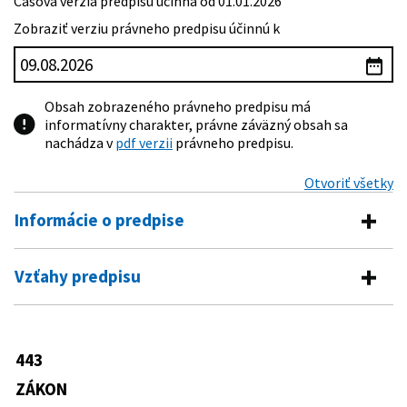
Časová verzia predpisu účinná od 01.01.2026
Zobraziť verziu právneho predpisu účinnú k
Obsah zobrazeného právneho predpisu má
informatívny charakter, právne záväzný obsah sa
nachádza v
pdf verzii
právneho predpisu.
Otvoriť všetky
Informácie o predpise
Číslo predpisu:
443/2010 Z. z.
Vzťahy predpisu
Názov:
Zákon o dotáciách na rozvoj bývania a o sociálnom
Vykonávacie predpisy
bývaní
Typ:
Zákon
453/2010 Z. z.
Opatrenie Ministerstva dopravy,
443
Predpis je menený
výstavby a regionálneho rozvoja
Dátum schválenia:
26.10.2010
Slovenskej republiky, ktorým sa
ZÁKON
134/2013 Z. z.
Zákon, ktorým sa mení a dopĺňa zákon
ustanovujú vzory žiadostí o
Dátum vyhlásenia:
19.11.2010