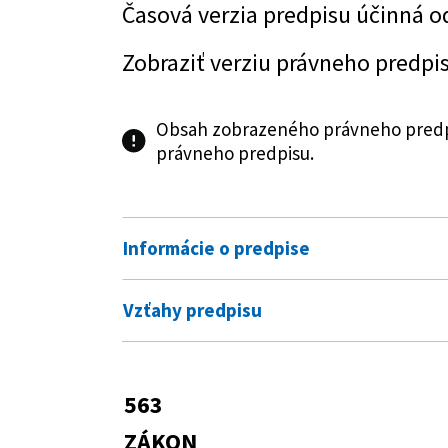
Časová verzia predpisu účinná o
Zobraziť verziu právneho predpi
Obsah zobrazeného právneho predpi
právneho predpisu.
Informácie o predpise
Číslo predpisu:
563/2009 Z. z.
Vzťahy predpisu
Názov:
Zákon o správe daní (daňový po
Vykonávacie predpisy
Typ:
Zákon
378/2011 Z. z.
Vyhláška Ministers
563
Predpis mení
Dátum schválenia:
01.12.2009
539/2011 Z. z.
Vyhláška Ministers
ZÁKON