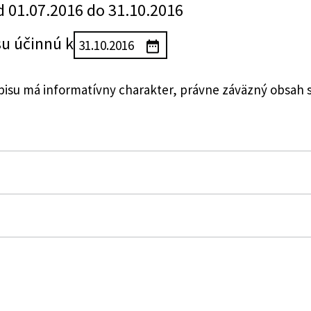
d 01.07.2016 do 31.10.2016
su účinnú k
su má informatívny charakter, právne záväzný obsah 
riadok) a o zmene a doplnení niektorých zákonov
tva financií Slovenskej republiky o spôsobe označovani
tva financií Slovenskej republiky, ktorou sa ustanovujú