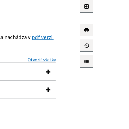
sa nachádza v
pdf verzii
Otvoriť všetky
a platby dane
 vzory daňových priznaní