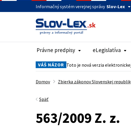
Informačný systém verejnej správy
Slov-Lex
Právne predpisy
eLegislatíva
VÁŠ NÁZOR
Toto je nová verzia elektronicke
Domov
Zbierka zákonov Slovenskej republik
Späť
563/2009 Z. z.