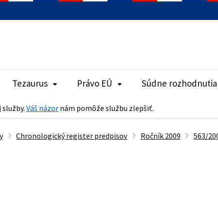
Tezaurus
Právo EÚ
Súdne rozhodnutia
j služby.
Váš názor
nám pomôže službu zlepšiť.
y
Chronologický register predpisov
Ročník 2009
563/200