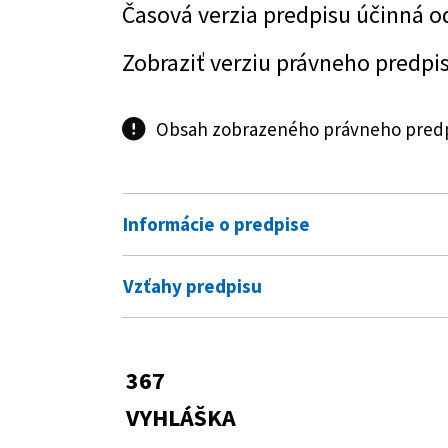
Časová verzia predpisu účinná o
Zobraziť verziu právneho predpi
Obsah zobrazeného právneho predpi
Informácie o predpise
Číslo predpisu:
367/2009 Z. z.
Vzťahy predpisu
Názov:
Vyhláška Ministerstva zdravotn
Predpis vykonáva
minerálnych zdrojov v Kláštore
pásmach prírodných minerálnyc
538/2005 Z. z.
Zákon o prírodnýc
367
prírodných minerá
Zobraziť graf vzťahov
Typ:
Vyhláška
VYHLÁŠKA
Dátum schválenia:
10.08.2009