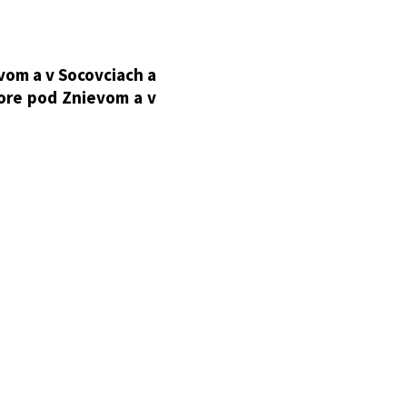
vom a v Socovciach a
ore pod Znievom a v
 prírodných liečivých
 vodách a o zmene a
Znievom je v okrese
vyznačené v mapovom
 v okrese Martin, v
 podklade, ktorý je