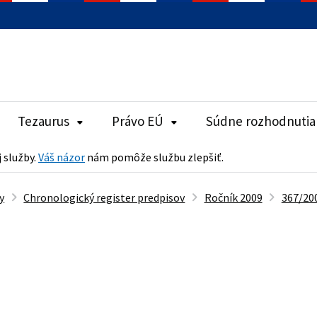
Tezaurus
Právo EÚ
Súdne rozhodnutia
j služby.
Váš názor
nám pomôže službu zlepšiť.
y
Chronologický register predpisov
Ročník 2009
367/200