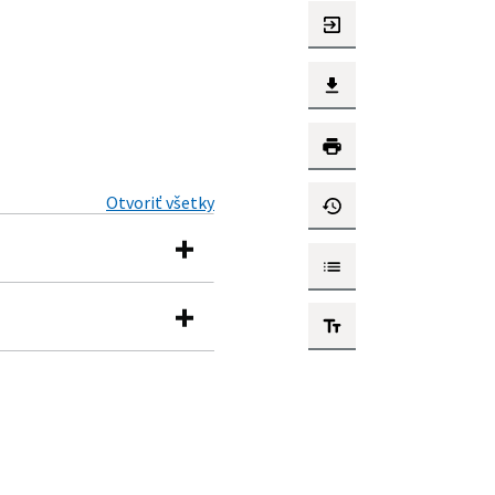
Otvoriť všetky
nné pásma prírodných
tí v ochranných
úpeľných miestach a
v