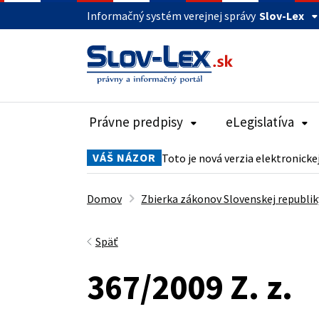
Informačný systém verejnej správy
Slov-Lex
Právne predpisy
eLegislatíva
VÁŠ NÁZOR
Toto je nová verzia elektronicke
Domov
Zbierka zákonov Slovenskej republik
Späť
367/2009 Z. z.