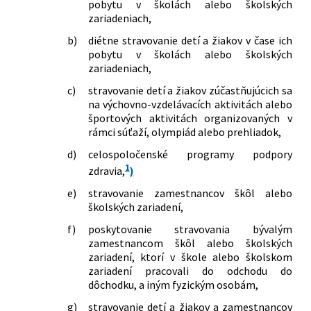
pobytu v školách alebo školských
zariadeniach,
b)
diétne stravovanie detí a žiakov v čase ich
pobytu v školách alebo školských
zariadeniach,
c)
stravovanie detí a žiakov zúčastňujúcich sa
na výchovno-vzdelávacích aktivitách alebo
športových aktivitách organizovaných v
rámci súťaží, olympiád alebo prehliadok,
d)
celospoločenské programy podpory
1
zdravia,
)
e)
stravovanie zamestnancov škôl alebo
školských zariadení,
f)
poskytovanie stravovania bývalým
zamestnancom škôl alebo školských
zariadení, ktorí v škole alebo školskom
zariadení pracovali do odchodu do
dôchodku, a iným fyzickým osobám,
g)
stravovanie detí a žiakov a zamestnancov