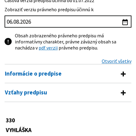
Časová verzia predpisu účinná od 01.07.2022
Zobraziť verziu právneho predpisu účinnú k
Obsah zobrazeného právneho predpisu má
informatívny charakter, právne záväzný obsah sa
nachádza v
pdf verzii
právneho predpisu.
Otvoriť všetky
Informácie o predpise
Číslo predpisu:
330/2009 Z. z.
Vzťahy predpisu
Názov:
Vyhláška Ministerstva školstva Slovenskej republiky
Predpis vykonáva
o zariadení školského stravovania
Typ:
Vyhláška
245/2008 Z. z.
Zákon o výchove a vzdelávaní (školský
330
Predpis je menený
zákon) a o zmene a doplnení
Dátum schválenia:
14.08.2009
niektorých zákonov
VYHLÁŠKA
206/2022 Z. z.
Vyhláška Ministerstva školstva, vedy,
Dátum vyhlásenia:
20.08.2009