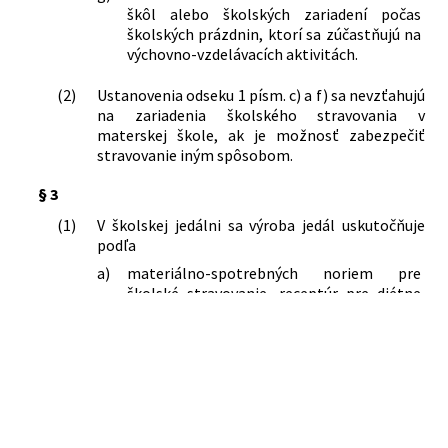
škôl alebo školských zariadení počas
školských prázdnin, ktorí sa zúčastňujú na
výchovno-vzdelávacích aktivitách.
(2)
Ustanovenia odseku 1 písm. c) a f) sa nevzťahujú
na zariadenia školského stravovania v
materskej škole, ak je možnosť zabezpečiť
stravovanie iným spôsobom.
§ 3
(1)
V školskej jedálni sa výroba jedál uskutočňuje
podľa
a)
materiálno-spotrebných noriem pre
školské stravovanie, receptúr pre diétne
stravovanie a receptúr, ktoré
charakterizujú príslušnú územnú oblasť,
b)
odporúčaných výživových dávok podľa
vekových kategórií stravníkov,
c)
zásad na zostavovanie jedálnych lístkov
podľa
prílohy č. 1
,