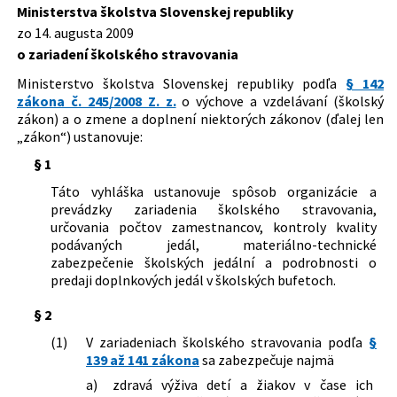
výskumu a športu Slovenskej republiky,
Ministerstva školstva Slovenskej republiky
ktorou sa mení vyhláška Ministerstva
Dátum účinnosti od:
01.07.2022
zo 14. augusta 2009
školstva Slovenskej republiky č.
o zariadení školského stravovania
Autor:
Ministerstvo školstva Slovenskej republiky
330/2009 Z. z. o zariadení školského
stravovania
Ministerstvo školstva Slovenskej republiky podľa
§ 142
Právna oblasť:
Predškolská výchova
zákona č. 245/2008 Z. z.
o výchove a vzdelávaní (školský
Stredné školstvo
zákon) a o zmene a doplnení niektorých zákonov (ďalej len
Základné školstvo
„zákon“) ustanovuje:
Nachádza sa v čiastke:
117/2009
§ 1
Táto vyhláška ustanovuje spôsob organizácie a
prevádzky zariadenia školského stravovania,
určovania počtov zamestnancov, kontroly kvality
podávaných jedál, materiálno-technické
zabezpečenie školských jedální a podrobnosti o
predaji doplnkových jedál v školských bufetoch.
§ 2
(1)
V zariadeniach školského stravovania podľa
§
139 až 141 zákona
sa zabezpečuje najmä
a)
zdravá výživa detí a žiakov v čase ich