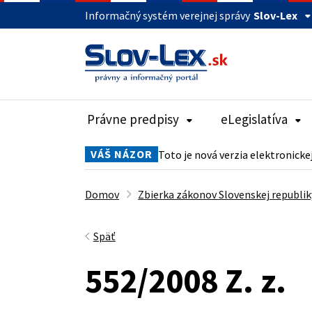
Informačný systém verejnej správy
Slov-Lex
Právne predpisy
eLegislatíva
VÁŠ NÁZOR
Toto je nová verzia elektronicke
Domov
Zbierka zákonov Slovenskej republik
Späť
552/2008 Z. z.