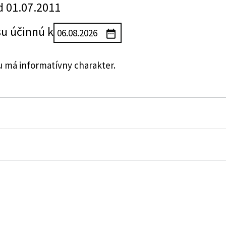
d 01.07.2011
su účinnú k
su má informatívny charakter.
zákon č. 566/2001 Z. z. o cenných papieroch a investi
(zákon o cenných papieroch) v znení neskorších predpi
h
dy Slovenskej republiky o ochrane vkladov a o zmene a
h službách a o zmene a doplnení niektorých zákonov