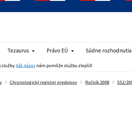
Tezaurus
Právo EÚ
Súdne rozhodnutia
j služby.
Váš názor
nám pomôže službu zlepšiť.
y
Chronologický register predpisov
Ročník 2008
552/200