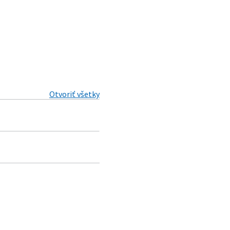
Otvoriť všetky
čných službách a o zmene
sov a o zmene a
 doplnení niektorých