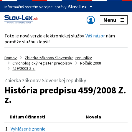
Slov-Lex
Informačný systém verejnej správy
Menu
Toto je nová verzia elektronickej služby.
Váš názor
nám
pomôže službu zlepšiť.
Domov
Zbierka zákonov Slovenskej republiky
Chronologický register predpisov
Ročník 2008
459/2008 Z.z.
Zbierka zákonov Slovenskej republiky
História predpisu 459/2008 Z.
z.
Dátum účinnosti
Novela
1.
Vyhlásené znenie