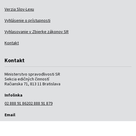
Verzia Slov-Lexu
Vyhlásenie o prístupnosti
Vyhlasovanie v Zbierke zákonov SR
Kontakt
Kontakt
Ministerstvo spravodlivosti SR
Sekcia edičných činností
Račianska 71, 813 11 Bratislava
Infolinka
02 888 91 862
02 888 91 879
Email
helpdesk@slov-lex.sk