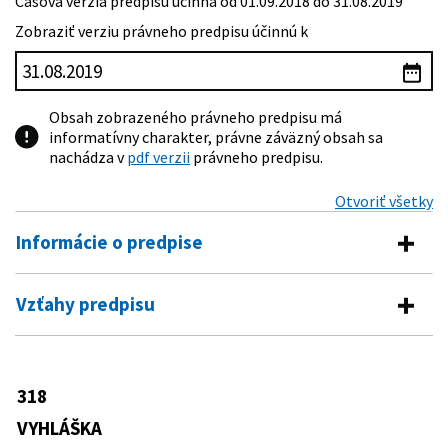
Časová verzia predpisu účinná od 01.09.2018 do 31.08.2019
Zobraziť verziu právneho predpisu účinnú k
Obsah zobrazeného právneho predpisu má
informatívny charakter, právne záväzný obsah sa
nachádza v
pdf verzii
právneho predpisu.
Otvoriť všetky
Informácie o predpise
Číslo predpisu:
318/2008 Z. z.
Vzťahy predpisu
Názov:
Vyhláška Ministerstva školstva Slovenskej republiky
Predpis vykonáva
o ukončovaní štúdia na stredných školách
Typ:
Vyhláška
245/2008 Z. z.
Zákon o výchove a vzdelávaní (školský
318
Predpis je menený
zákon) a o zmene a doplnení
Dátum schválenia:
23.07.2008
niektorých zákonov
VYHLÁŠKA
209/2011 Z. z.
Vyhláška Ministerstva školstva, vedy,
Dátum vyhlásenia:
22.08.2008