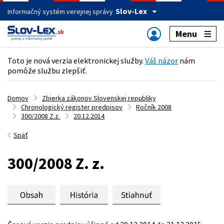
Slov-Lex
Informačný systém verejnej správy
Menu
Toto je nová verzia elektronickej služby.
Váš názor
nám
pomôže službu zlepšiť.
Domov
Zbierka zákonov Slovenskej republiky
Chronologický register predpisov
Ročník 2008
300/2008 Z.z.
20.12.2014
Späť
300/2008 Z. z.