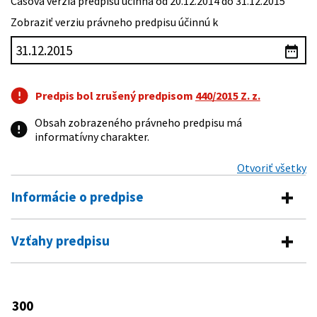
Časová verzia predpisu účinná od 20.12.2014 do 31.12.2015
Zobraziť verziu právneho predpisu účinnú k
Predpis bol zrušený predpisom
440/2015 Z. z.
Obsah zobrazeného právneho predpisu má
informatívny charakter.
Otvoriť všetky
Informácie o predpise
Číslo predpisu:
300/2008 Z. z.
Vzťahy predpisu
Názov:
Zákon o organizácii a podpore športu a o zmene a
Vykonávacie predpisy
doplnení niektorých zákonov
Typ:
Zákon
542/2008 Z. z.
Vyhláška Ministerstva školstva
300
Predpis mení
Slovenskej republiky o postupe pri