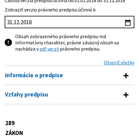
Časová verzia predpisu účinná od 01.01.2018 do 31.12.2018
Zobraziť verziu právneho predpisu účinnú k
Obsah zobrazeného právneho predpisu má
informatívny charakter, právne záväzný obsah sa
nachádza v
pdf verzii
právneho predpisu.
Otvoriť všetky
Informácie o predpise
Číslo predpisu:
289/2008 Z. z.
Vzťahy predpisu
Názov:
Zákon o používaní elektronickej registračnej
Vykonávacie predpisy
pokladnice a o zmene a doplnení zákona Slovenskej
národnej rady č. 511/1992 Zb. o správe daní a
379/2014 Z. z.
Vyhláška Ministerstva financií
poplatkov a o zmenách v sústave územných
289
Predpis mení
Slovenskej republiky, ktorou sa
finančných orgánov v znení neskorších predpisov
ustanovujú podmienky on-line
ZÁKON
511/1992 Zb.
Zákon Slovenskej národnej rady o
Typ:
Zákon
pripojenia elektronickej registračnej