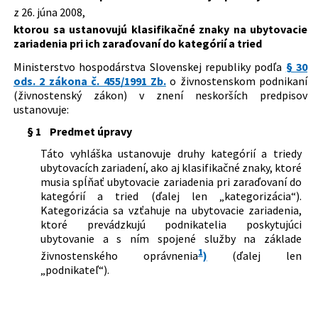
upravuje kategorizácia ubytovacích
z 26. júna 2008,
Dátum vyhlásenia:
25.07.2008
455/1991 Zb.
Zákon o živnostenskom podnikaní
zariadení a klasifikačné znaky na ich
ktorou sa ustanovujú klasifikačné znaky na ubytovacie
(živnostenský zákon)
zaraďovanie do tried
Autor:
Ministerstvo hospodárstva Slovenskej republiky
zariadenia pri ich zaraďovaní do kategórií a tried
Právna oblasť:
Živnostenské podnikanie
Ministerstvo hospodárstva Slovenskej republiky podľa
§ 30
Byty a domy
ods. 2 zákona č. 455/1991 Zb.
o živnostenskom podnikaní
(živnostenský zákon) v znení neskorších predpisov
Nachádza sa v čiastke:
108/2008
ustanovuje:
§ 1
Predmet úpravy
Táto vyhláška ustanovuje druhy kategórií a triedy
ubytovacích zariadení, ako aj klasifikačné znaky, ktoré
musia spĺňať ubytovacie zariadenia pri zaraďovaní do
kategórií a tried (ďalej len „kategorizácia“).
Kategorizácia sa vzťahuje na ubytovacie zariadenia,
ktoré prevádzkujú podnikatelia poskytujúci
ubytovanie a s ním spojené služby na základe
1
živnostenského oprávnenia
)
(ďalej len
„podnikateľ“).
§ 2
Základné pojmy
Na účely tejto vyhlášky sa rozumie