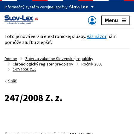
Slov-Lex
Informačný systém verejnej správy
Menu
Toto je nová verzia elektronickej služby.
Váš názor
nám
pomôže službu zlepšiť.
Domov
Zbierka zákonov Slovenskej republiky
Chronologický register predpisov
Ročník 2008
247/2008 Z.z.
Späť
247/2008 Z. z.