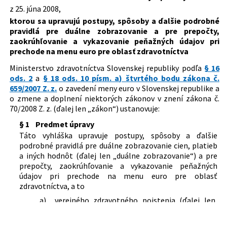
z 25. júna 2008,
Dátum schválenia:
25.06.2008
ktorou sa upravujú postupy, spôsoby a ďalšie podrobné
Dátum vyhlásenia:
03.07.2008
pravidlá pre duálne zobrazovanie a pre prepočty,
zaokrúhľovanie a vykazovanie peňažných údajov pri
Dátum účinnosti od:
04.07.2008
prechode na menu euro pre oblasť zdravotníctva
Autor:
Ministerstvo zdravotníctva Slovenskej republiky
Ministerstvo zdravotníctva Slovenskej republiky podľa
§ 16
ods. 2
a
§ 18 ods. 10 písm. a) štvrtého bodu zákona č.
Právna oblasť:
Finančné právo
659/2007 Z. z.
o zavedení meny euro v Slovenskej republike a
Lekárne a liečivá
o zmene a doplnení niektorých zákonov v znení zákona č.
Zdravotná a liečebná starostlivosť
70/2008 Z. z. (ďalej len „zákon“) ustanovuje:
Nebytové priestory
Zdravotné poistenie
§ 1
Predmet úpravy
Táto vyhláška upravuje postupy, spôsoby a ďalšie
Nachádza sa v čiastke:
97/2008
podrobné pravidlá pre duálne zobrazovanie cien, platieb
a iných hodnôt (ďalej len „duálne zobrazovanie“) a pre
prepočty, zaokrúhľovanie a vykazovanie peňažných
údajov pri prechode na menu euro pre oblasť
zdravotníctva, a to
a)
verejného zdravotného poistenia (ďalej len
„zdravotné poistenie“),
b)
poskytovania zdravotnej starostlivosti a