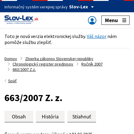
Slov-Lex
Informačný systém verejnej správy
Menu
Toto je nová verzia elektronickej služby.
Váš názor
nám
pomôže službu zlepšiť.
Domov
Zbierka zákonov Slovenskej republiky
Chronologický register predpisov
Ročník 2007
663/2007 Z.z.
Späť
663/2007 Z. z.