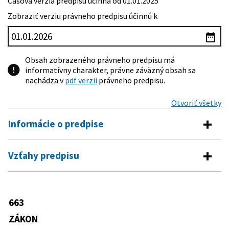
Časová verzia predpisu účinná od 01.01.2025
Zobraziť verziu právneho predpisu účinnú k
Obsah zobrazeného právneho predpisu má
informatívny charakter, právne záväzný obsah sa
nachádza v
pdf verzii
právneho predpisu.
Otvoriť všetky
Informácie o predpise
Číslo predpisu:
663/2007 Z. z.
Vzťahy predpisu
Názov:
Zákon o minimálnej mzde
Vykonávacie predpisy
Typ:
Zákon
422/2008 Z. z.
Nariadenie vlády Slovenskej republiky,
663
Dátum schválenia:
05.12.2007
Predpis je menený
ktorým sa ustanovuje suma
minimálnej mzdy
ZÁKON
Dátum vyhlásenia:
31.12.2007
354/2008 Z. z.
Zákon, ktorým sa mení a dopĺňa zákon
441/2009 Z. z.
Nariadenie vlády Slovenskej republiky,