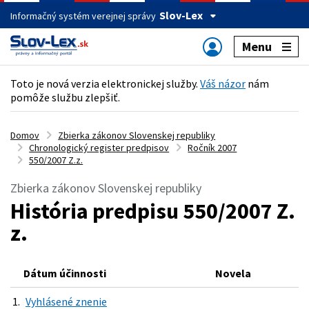
Slov-Lex
Informačný systém verejnej správy
Menu
Toto je nová verzia elektronickej služby.
Váš názor
nám
pomôže službu zlepšiť.
Domov
Zbierka zákonov Slovenskej republiky
Chronologický register predpisov
Ročník 2007
550/2007 Z.z.
Zbierka zákonov Slovenskej republiky
História predpisu 550/2007 Z.
z.
Dátum účinnosti
Novela
1.
Vyhlásené znenie