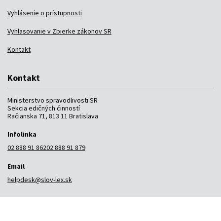
Vyhlásenie o prístupnosti
Vyhlasovanie v Zbierke zákonov SR
Kontakt
Kontakt
Ministerstvo spravodlivosti SR
Sekcia edičných činností
Račianska 71, 813 11 Bratislava
Infolinka
02 888 91 862
02 888 91 879
Email
helpdesk@slov-lex.sk