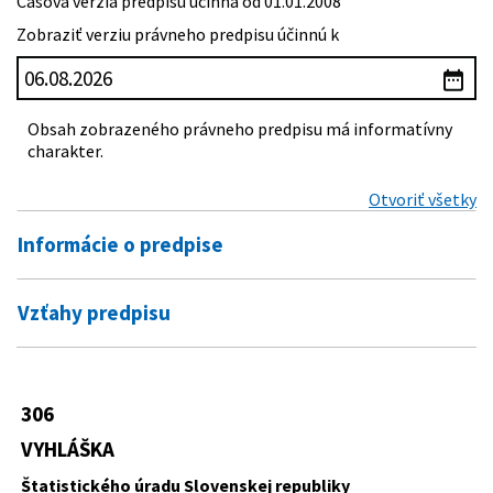
Časová verzia predpisu účinná od 01.01.2008
Zobraziť verziu právneho predpisu účinnú k
Obsah zobrazeného právneho predpisu má
informatívny charakter.
Otvoriť všetky
Informácie o predpise
Číslo predpisu:
306/2007 Z. z.
Vzťahy predpisu
Názov:
Vyhláška Štatistického úradu Slovenskej republiky,
Predpis vykonáva
ktorou sa vydáva Štatistická klasifikácia
ekonomických činností
540/2001 Z. z.
Zákon o štátnej štatistike
306
Typ:
Vyhláška
VYHLÁŠKA
Dátum schválenia:
18.06.2007
Štatistického úradu Slovenskej republiky
Dátum vyhlásenia:
05.07.2007