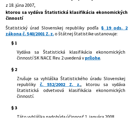
z 18. júna 2007,
Dátum účinnosti od:
01.01.2008
ktorou sa vydáva Štatistická klasifikácia ekonomických
činností
Autor:
Štatistický úrad Slovenskej republiky
Štatistický úrad Slovenskej republiky podľa
§ 19 ods. 2
Právna oblasť:
Štatistika
zákona č. 540/2001 Z. z.
o štátnej štatistike ustanovuje:
Nachádza sa v čiastke:
138/2007
§ 1
Vydáva sa Štatistická klasifikácia ekonomických
činností SK NACE Rev. 2 uvedená v
prílohe
.
§ 2
Zrušuje sa vyhláška Štatistického úradu Slovenskej
republiky
č. 552/2002 Z. z.
, ktorou sa vydáva
štatistická odvetvová klasifikácia ekonomických
činností.
§ 3
Táto vyhláška nadobúda účinnosť 1. januára 2008.
Ľudmila Benkovičová v. r.