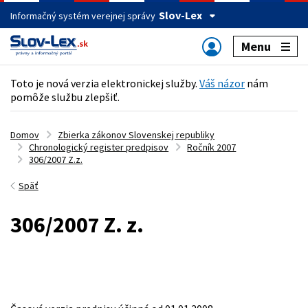
Slov-Lex
Informačný systém verejnej správy
Menu
Toto je nová verzia elektronickej služby.
Váš názor
nám
pomôže službu zlepšiť.
Domov
Zbierka zákonov Slovenskej republiky
Chronologický register predpisov
Ročník 2007
306/2007 Z.z.
Späť
306/2007 Z. z.