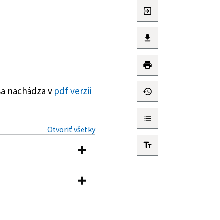
sa nachádza v
pdf verzii
Otvoriť všetky
užieb prostredníctvom
elaní)