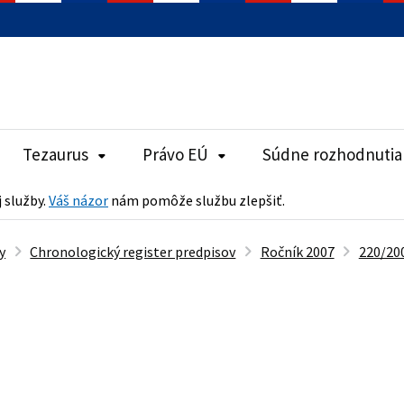
Tezaurus
Právo EÚ
Súdne rozhodnutia
j služby.
Váš názor
nám pomôže službu zlepšiť.
y
Chronologický register predpisov
Ročník 2007
220/200