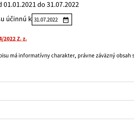
d 01.01.2021 do 31.07.2022
su účinnú k
4/2022 Z. z.
su má informatívny charakter, právne záväzný obsah 
rogramových služieb a poskytovaní iných obsahových sl
a doplnení niektorých zákonov (zákon o digitálnom vysi