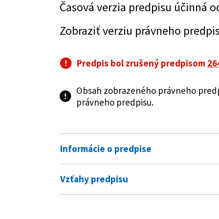
Časová verzia predpisu účinná o
Zobraziť verziu právneho predpi
Predpis bol zrušený predpisom
26
Obsah zobrazeného právneho predpi
právneho predpisu.
Informácie o predpise
Číslo predpisu:
220/2007 Z. z.
Vzťahy predpisu
Názov:
Zákon o digitálnom vysielaní p
Predpis mení
digitálneho prenosu a o zmene 