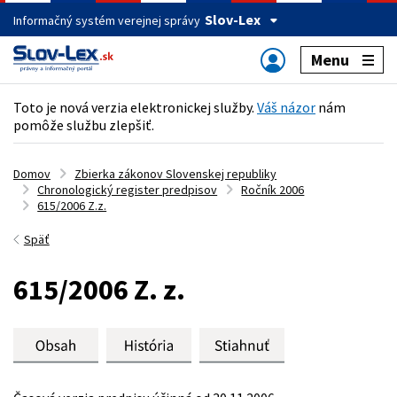
Slov-Lex
Informačný systém verejnej správy
Menu
Toto je nová verzia elektronickej služby.
Váš názor
nám
pomôže službu zlepšiť.
Domov
Zbierka zákonov Slovenskej republiky
Chronologický register predpisov
Ročník 2006
615/2006 Z.z.
Späť
615/2006 Z. z.