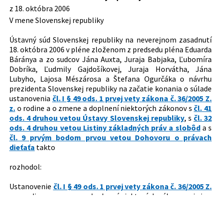
prvým bodom prvou vetou Dohovoru o právach
z 18. októbra 2006
dieťaťa
V mene Slovenskej republiky
Typ:
Nález
Ústavný súd Slovenskej republiky na neverejnom zasadnutí
Dátum schválenia:
18.10.2006
18. októbra 2006 v pléne zloženom z predsedu pléna Eduarda
Dátum vyhlásenia:
30.11.2006
Báránya a zo sudcov Jána Auxta, Juraja Babjaka, Ľubomíra
Dobríka, Ľudmily Gajdošíkovej, Juraja Horvátha, Jána
Dátum účinnosti od:
30.11.2006
Lubyho, Lajosa Mészárosa a Štefana Ogurčáka o návrhu
prezidenta Slovenskej republiky na začatie konania o súlade
Autor:
Ústavný súd Slovenskej republiky
ustanovenia
čl. I § 49 ods. 1 prvej vety zákona č. 36/2005 Z.
Právna oblasť:
Rodinné právo
z.
o rodine a o zmene a doplnení niektorých zákonov s
čl. 41
ods. 4 druhou vetou Ústavy Slovenskej republiky
, s
čl. 32
Nachádza sa v čiastke:
235/2006
ods. 4 druhou vetou Listiny základných práv a slobôd
a s
čl. 9 prvým bodom prvou vetou Dohovoru o právach
dieťaťa
takto
rozhodol:
Ustanovenie
čl. I § 49 ods. 1 prvej vety zákona č. 36/2005 Z.
z.
o rodine a o zmene a doplnení niektorých zákonov nie je v
súlade s
čl. 41 ods. 4 druhou vetou Ústavy Slovenskej
republiky
, s
čl. 32 ods. 4 druhou vetou Listiny základných