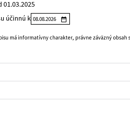
d 01.03.2025
su účinnú k
su má informatívny charakter, právne záväzný obsah 
ovenskej republiky o hasičských jednotkách
red požiarmi
ej požiarnej ochrane Slovenskej republiky a o zmene n