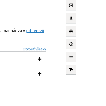
sa nachádza v
pdf verzii
Otvoriť všetky
iektorých zákonov