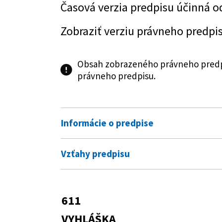
Časová verzia predpisu účinná o
Zobraziť verziu právneho predpi
Obsah zobrazeného právneho predpi
právneho predpisu.
Informácie o predpise
Číslo predpisu:
611/2006 Z. z.
Vzťahy predpisu
Názov:
Vyhláška Ministerstva vnútra Sl
Predpis vykonáva
Typ:
Vyhláška
314/2001 Z. z.
Zákon o ochrane p
611
Predpis je menený
Dátum schválenia:
20.11.2006
37/2014 Z. z.
Zákon o Dobrovoľn
VYHLÁŠKA