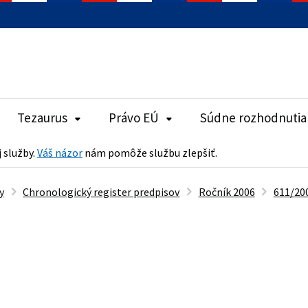
Tezaurus
Právo EÚ
Súdne rozhodnutia
j služby.
Váš názor
nám pomôže službu zlepšiť.
y
Chronologický register predpisov
Ročník 2006
611/200