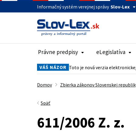
Informačný systém verejnej správy
Slov-Lex
Právne predpisy
eLegislatíva
VÁŠ NÁZOR
Toto je nová verzia elektronicke
Domov
Zbierka zákonov Slovenskej republik
Späť
611/2006 Z. z.